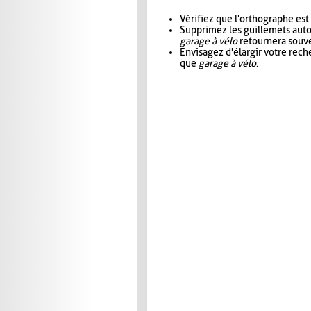
Vérifiez que l'orthographe est
Supprimez les guillemets aut
garage à vélo
retournera souve
Envisagez d'élargir votre rec
que
garage à vélo
.