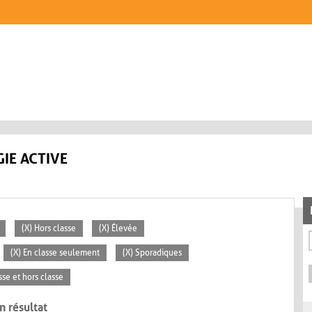
IE ACTIVE
(X) Hors classe
(X) Élevée
(X) En classe seulement
(X) Sporadiques
sse et hors classe
n résultat