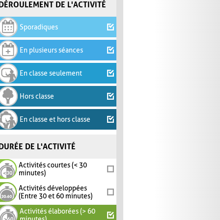
DÉROULEMENT DE L'ACTIVITÉ
Sporadiques
En plusieurs séances
En classe seulement
Hors classe
En classe et hors classe
DURÉE DE L'ACTIVITÉ
Activités courtes (< 30
minutes)
Activités développées
(Entre 30 et 60 minutes)
Activités élaborées (> 60
minutes)