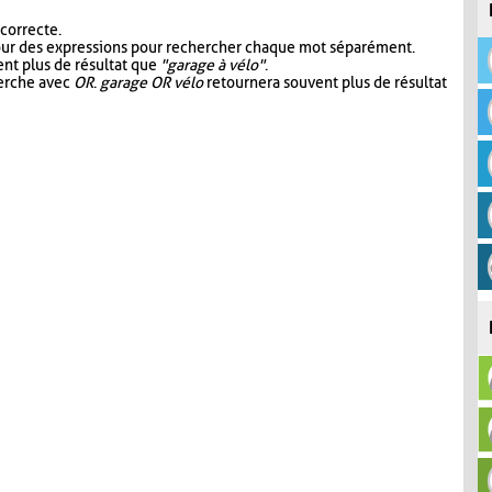
 correcte.
our des expressions pour rechercher chaque mot séparément.
nt plus de résultat que
"garage à vélo"
.
herche avec
OR
.
garage OR vélo
retournera souvent plus de résultat