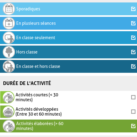
Sporadiques
En plusieurs séances
En classe seulement
Hors classe
En classe et hors classe
DURÉE DE L'ACTIVITÉ
Activités courtes (< 30
minutes)
Activités développées
(Entre 30 et 60 minutes)
Activités élaborées (> 60
minutes)