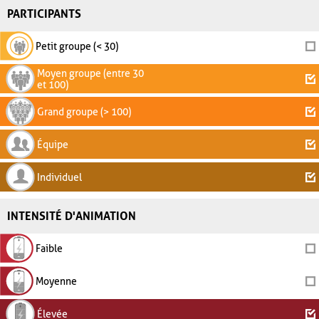
PARTICIPANTS
Petit groupe (< 30)
Moyen groupe (entre 30
et 100)
Grand groupe (> 100)
Équipe
Individuel
INTENSITÉ D'ANIMATION
Faible
Moyenne
Élevée