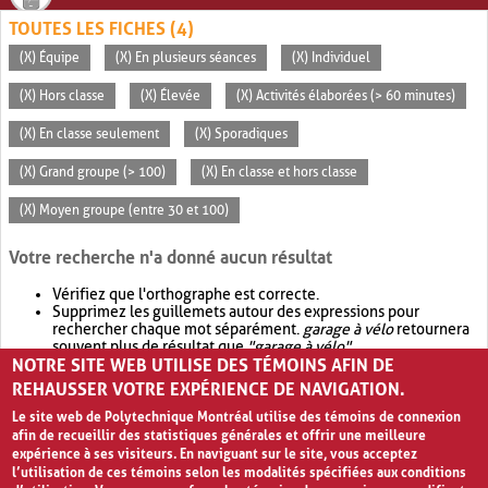
TOUTES LES FICHES (4)
(X) Équipe
(X) En plusieurs séances
(X) Individuel
(X) Hors classe
(X) Élevée
(X) Activités élaborées (> 60 minutes)
(X) En classe seulement
(X) Sporadiques
(X) Grand groupe (> 100)
(X) En classe et hors classe
(X) Moyen groupe (entre 30 et 100)
Votre recherche n'a donné aucun résultat
Vérifiez que l'orthographe est correcte.
Supprimez les guillemets autour des expressions pour
rechercher chaque mot séparément.
garage à vélo
retournera
souvent plus de résultat que
"garage à vélo"
.
NOTRE SITE WEB UTILISE DES TÉMOINS AFIN DE
Envisagez d'élargir votre recherche avec
OR
.
garage OR vélo
retournera souvent plus de résultat que
garage à vélo
.
REHAUSSER VOTRE EXPÉRIENCE DE NAVIGATION.
Le site web de Polytechnique Montréal utilise des témoins de connexion
afin de recueillir des statistiques générales et offrir une meilleure
expérience à ses visiteurs. En naviguant sur le site, vous acceptez
l’utilisation de ces témoins selon les modalités spécifiées aux conditions