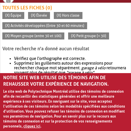
TOUTES LES FICHES (0)
(X) Équipe
(X) Élevée
(X) Hors classe
(X) Activités développées (Entre 30 et 60 minutes)
(X) Moyen groupe (entre 30 et 100)
(X) Petit groupe (< 30)
Votre recherche n'a donné aucun résultat
Vérifiez que l'orthographe est correcte.
Supprimez les guillemets autour des expressions pour
rechercher chaque mot séparément.
garage à vélo
retournera
souvent plus de résultat que
"garage à vélo"
.
NOTRE SITE WEB UTILISE DES TÉMOINS AFIN DE
Envisagez d'élargir votre recherche avec
OR
.
garage OR vélo
retournera souvent plus de résultat que
garage à vélo
.
REHAUSSER VOTRE EXPÉRIENCE DE NAVIGATION.
Le site web de Polytechnique Montréal utilise des témoins de connexion
afin de recueillir des statistiques générales et offrir une meilleure
expérience à ses visiteurs. En naviguant sur le site, vous acceptez
l’utilisation de ces témoins selon les modalités spécifiées aux conditions
d’utilisation. Vous pouvez refuser les témoins de connexion en modifiant
vos paramètres de navigation. Pour en savoir plus sur le recours aux
témoins de connexion et sur la protection de vos renseignements
personnels,
cliquez ici
.
Avis de confidentialité et conditions d’utilisation