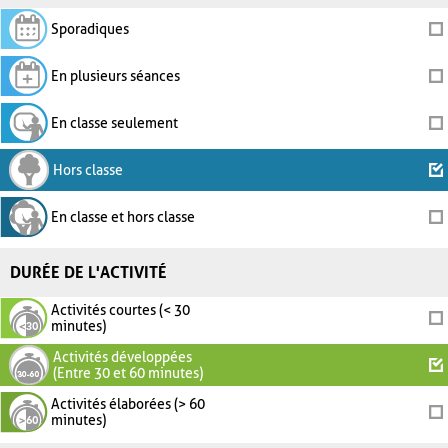
Sporadiques
En plusieurs séances
En classe seulement
Hors classe
En classe et hors classe
DURÉE DE L'ACTIVITÉ
Activités courtes (< 30
minutes)
Activités développées
(Entre 30 et 60 minutes)
Activités élaborées (> 60
minutes)