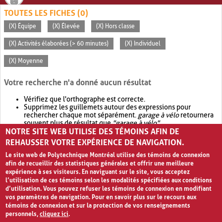
TOUTES LES FICHES (0)
(X) Équipe
(X) Élevée
(X) Hors classe
(X) Activités élaborées (> 60 minutes)
(X) Individuel
(X) Moyenne
Votre recherche n'a donné aucun résultat
Vérifiez que l'orthographe est correcte.
Supprimez les guillemets autour des expressions pour
rechercher chaque mot séparément.
garage à vélo
retournera
souvent plus de résultat que
"garage à vélo"
.
NOTRE SITE WEB UTILISE DES TÉMOINS AFIN DE
Envisagez d'élargir votre recherche avec
OR
.
garage OR vélo
retournera souvent plus de résultat que
garage à vélo
.
REHAUSSER VOTRE EXPÉRIENCE DE NAVIGATION.
Le site web de Polytechnique Montréal utilise des témoins de connexion
afin de recueillir des statistiques générales et offrir une meilleure
expérience à ses visiteurs. En naviguant sur le site, vous acceptez
l’utilisation de ces témoins selon les modalités spécifiées aux conditions
d’utilisation. Vous pouvez refuser les témoins de connexion en modifiant
vos paramètres de navigation. Pour en savoir plus sur le recours aux
témoins de connexion et sur la protection de vos renseignements
personnels,
cliquez ici
.
Avis de confidentialité et conditions d’utilisation