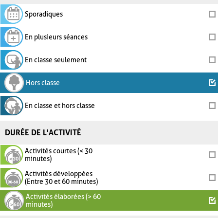
Sporadiques
En plusieurs séances
En classe seulement
Hors classe
En classe et hors classe
DURÉE DE L'ACTIVITÉ
Activités courtes (< 30
minutes)
Activités développées
(Entre 30 et 60 minutes)
Activités élaborées (> 60
minutes)