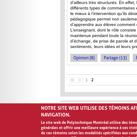
d’ailleurs très structurés. En effet
différents types de commentaires 
le mieux à l’intervention qu’ils dés
pédagogique permet non seulement
d’apprendre aux élèves comment co
L’enseignant, dont le rôle consist
maintenue pendant toute la réuni
d’échange, de prise de parole et d’
sentiments, leurs idées et leurs p
Opinion (8)
Partage (13)
PAGES
«
‹
1
2
NOTRE SITE WEB UTILISE DES TÉMOINS A
NAVIGATION.
Le site web de Polytechnique Montréal utilise des témoi
générales et offrir une meilleure expérience à ses visit
Avis de confidentialité et conditions d’ut
de ces témoins selon les modalités spécifiées aux cond