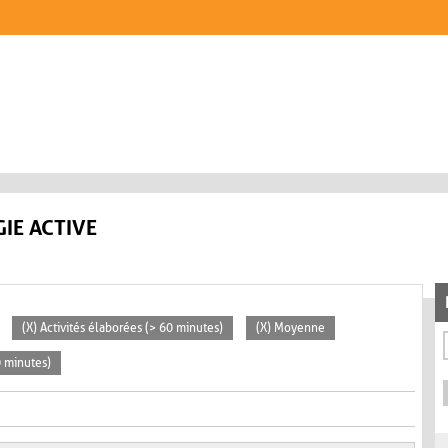
IE ACTIVE
(X) Activités élaborées (> 60 minutes)
(X) Moyenne
0 minutes)