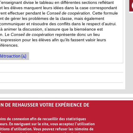
, l’enseignant divise le tableau en différentes sections reflétant
et les élèves marquent leurs idées dans la case correspondant
irent effectuer pendant le
Conseil de coopération
. Cette formule
 de gérer les problèmes de la classe, mais également
mmuniquer et résoudre des conflits dans le respect d’autrui.
e à animer la discussion, s’assure que la bienséance est
on. Le
Conseil de coopération
représente donc un lieu
expression pour les élèves afin qu’ils fassent valoir leurs
références.
Rétroaction (4)
FIN DE REHAUSSER VOTRE EXPÉRIENCE DE
ns de connexion afin de recueillir des statistiques
eurs. En naviguant sur le site, vous acceptez l’utilisation
ilisation
itions d’utilisation. Vous pouvez refuser les témoins de