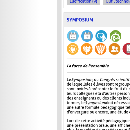
Ludification (9)
Outil technol
SYMPOSIUM
La force de l'ensemble
Le
Symposium
, ou
Congrès scientif
de laquelle les élèves sont regroup
sont invités à présenter le fruit d'u
leurs collègues et à d'autres pers
des enseignants ou des clients indu
termes, le
Symposium
doit nécessa
une autre formule pédagogique tel
d'envergure ou encore, une étude 
Lors de cette activité pédagogique,
une présentation orale, une affich