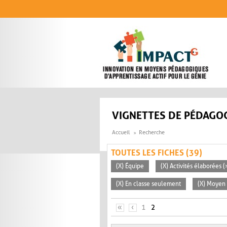
Aller au contenu principal
VIGNETTES DE PÉDAGOG
Accueil
Recherche
TOUTES LES FICHES (39)
(X) Équipe
(X) Activités élaborées 
(X) En classe seulement
(X) Moyen 
PAGES
«
‹
1
2