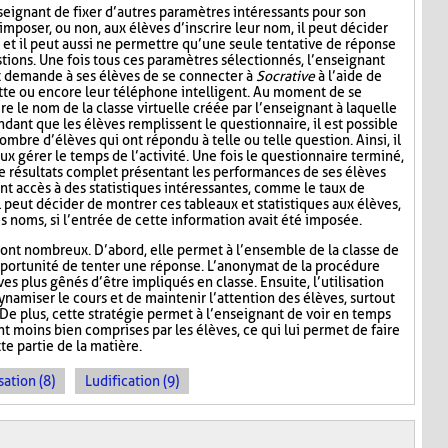
seignant de fixer d’autres paramètres intéressants pour son
mposer, ou non, aux élèves d’inscrire leur nom, il peut décider
n, et il peut aussi ne permettre qu’une seule tentative de réponse
tions. Une fois tous ces paramètres sélectionnés, l’enseignant
t demande à ses élèves de se connecter à
Socrative
à l’aide de
lette ou encore leur téléphone intelligent. Au moment de se
re le nom de la classe virtuelle créée par l’enseignant à laquelle
ndant que les élèves remplissent le questionnaire, il est possible
ombre d’élèves qui ont répondu à telle ou telle question. Ainsi, il
ux gérer le temps de l’activité. Une fois le questionnaire terminé,
de résultats complet présentant les performances de ses élèves
nt accès à des statistiques intéressantes, comme le taux de
l peut décider de montrer ces tableaux et statistiques aux élèves,
s noms, si l’entrée de cette information avait été imposée.
ont nombreux. D’abord, elle permet à l’ensemble de la classe de
l’opportunité de tenter une réponse. L’anonymat de la procédure
es plus gênés d’être impliqués en classe. Ensuite, l’utilisation
namiser le cours et de maintenir l’attention des élèves, surtout
De plus, cette stratégie permet à l’enseignant de voir en temps
ont moins bien comprises par les élèves, ce qui lui permet de faire
te partie de la matière.
sation (8)
Ludification (9)