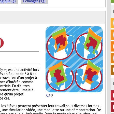
ogique (3)
Échanges (13)
ique
, est une activité lors
és en équipe de 3 à 6 et
n travail ou d'un projet à
onnes d'intérêt, comme
striels. En d'autres
irement être jumelé à
le qu'un projet
0
de cas.
 les élèves peuvent présenter leur travail sous diverses formes :
e, une simulation vidéo, une maquette ou une démonstration. De