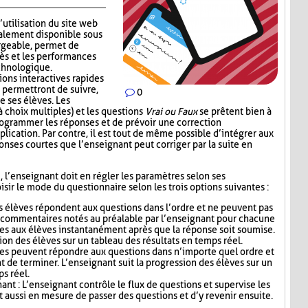
’utilisation du site web
alement disponible sous
rgeable, permet de
ès et les performances
echnologique.
ions interactives rapides
 permettront de suivre,
0
e ses élèves. Les
 choix multiples) et les questions
Vrai ou Faux
se prêtent bien à
 programmer les réponses et de prévoir une correction
lication. Par contre, il est tout de même possible d’intégrer aux
nses courtes que l’enseignant peut corriger par la suite en
i, l’enseignant doit en régler les paramètres selon ses
sir le mode du questionnaire selon les trois options suivantes :
s élèves répondent aux questions dans l’ordre et ne peuvent pas
s commentaires notés au préalable par l’enseignant pour chacune
es aux élèves instantanément après que la réponse soit soumise.
ion des élèves sur un tableau des résultats en temps réel.
ves peuvent répondre aux questions dans n’importe quel ordre et
t de terminer. L’enseignant suit la progression des élèves sur un
ps réel.
nt : L’enseignant contrôle le flux de questions et supervise les
t aussi en mesure de passer des questions et d’y revenir ensuite.