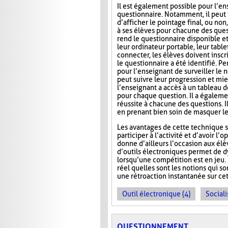
Il est également possible pour l’en
questionnaire. Notamment, il peut i
d’afficher le pointage final, ou no
à ses élèves pour chacune des ques
rend le questionnaire disponible e
leur ordinateur portable, leur tab
connecter, les élèves doivent inscri
le questionnaire a été identifié. Pe
pour l’enseignant de surveiller le n
peut suivre leur progression et mie
l’enseignant a accès à un tableau 
pour chaque question. Il a égaleme
réussite à chacune des questions. I
en prenant bien soin de masquer le
Les avantages de cette technique s
participer à l’activité et d’avoir 
donne d’ailleurs l’occasion aux élèv
d’outils électroniques permet de dy
lorsqu’une compétition est en jeu. 
réel quelles sont les notions qui s
une rétroaction instantanée sur cet
Outil électronique (4)
Sociali
QUESTIONNEMENT