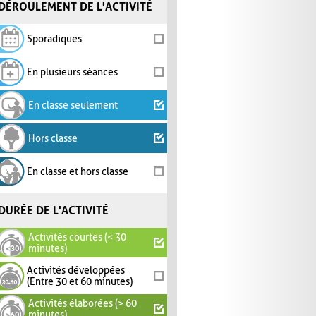
DÉROULEMENT DE L'ACTIVITÉ
Sporadiques
En plusieurs séances
En classe seulement
Hors classe
En classe et hors classe
DURÉE DE L'ACTIVITÉ
Activités courtes (< 30
minutes)
Activités développées
(Entre 30 et 60 minutes)
Activités élaborées (> 60
minutes)