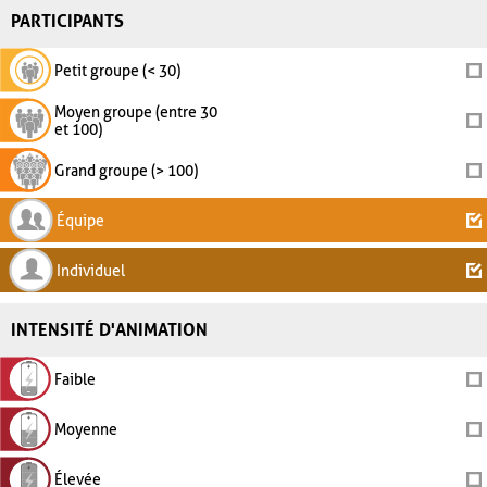
PARTICIPANTS
Petit groupe (< 30)
Moyen groupe (entre 30
et 100)
Grand groupe (> 100)
Équipe
Individuel
INTENSITÉ D'ANIMATION
Faible
Moyenne
Élevée