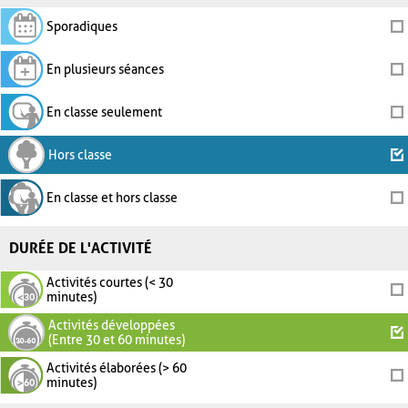
Sporadiques
En plusieurs séances
En classe seulement
Hors classe
En classe et hors classe
DURÉE DE L'ACTIVITÉ
Activités courtes (< 30
minutes)
Activités développées
(Entre 30 et 60 minutes)
Activités élaborées (> 60
minutes)