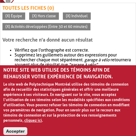
TOUTES LES FICHES (0)
(X) Équipe
(X) Hors classe
(X) Individuel
(X) Activités développées (Entre 30 et 60 minutes)
Votre recherche n'a donné aucun résultat
Vérifiez que l'orthographe est correcte.
Supprimez les guillemets autour des expressions pour
rechercher chaque mot séparément.
garage à vélo
retournera
souvent plus de résultat que
"garage à vélo"
.
NOTRE SITE WEB UTILISE DES TÉMOINS AFIN DE
Envisagez d'élargir votre recherche avec
OR
.
garage OR vélo
retournera souvent plus de résultat que
garage à vélo
.
REHAUSSER VOTRE EXPÉRIENCE DE NAVIGATION.
Le site web de Polytechnique Montréal utilise des témoins de connexion
afin de recueillir des statistiques générales et offrir une meilleure
expérience à ses visiteurs. En naviguant sur le site, vous acceptez
l’utilisation de ces témoins selon les modalités spécifiées aux conditions
d’utilisation. Vous pouvez refuser les témoins de connexion en modifiant
vos paramètres de navigation. Pour en savoir plus sur le recours aux
témoins de connexion et sur la protection de vos renseignements
personnels,
cliquez ici
.
Avis de confidentialité et conditions d’utilisation
Accepter