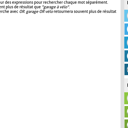
our des expressions pour rechercher chaque mot séparément.
nt plus de résultat que
"garage à vélo"
.
herche avec
OR
.
garage OR vélo
retournera souvent plus de résultat