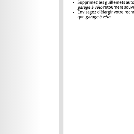
Supprimez les guillemets aut
garage à vélo
retournera souve
Envisagez d'élargir votre rec
que
garage à vélo
.