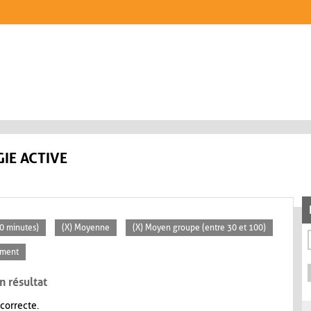
IE ACTIVE
30 minutes)
(X) Moyenne
(X) Moyen groupe (entre 30 et 100)
ement
n résultat
 correcte.