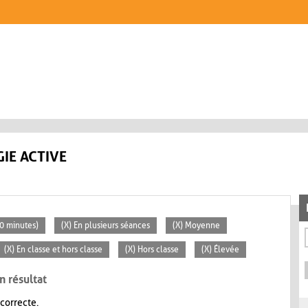
IE ACTIVE
30 minutes)
(X) En plusieurs séances
(X) Moyenne
(X) En classe et hors classe
(X) Hors classe
(X) Élevée
n résultat
 correcte.