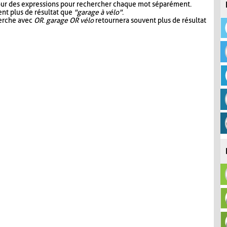
our des expressions pour rechercher chaque mot séparément.
nt plus de résultat que
"garage à vélo"
.
herche avec
OR
.
garage OR vélo
retournera souvent plus de résultat