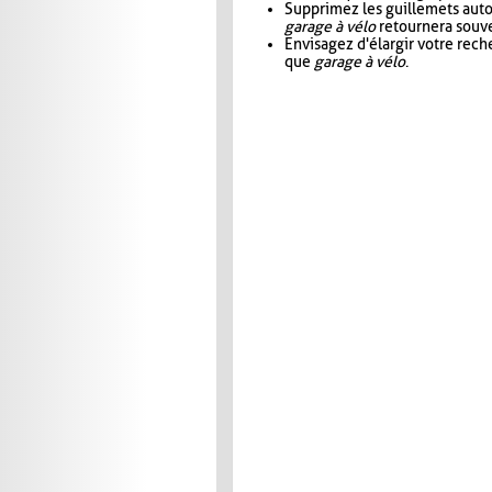
Supprimez les guillemets aut
garage à vélo
retournera souve
Envisagez d'élargir votre rec
que
garage à vélo
.