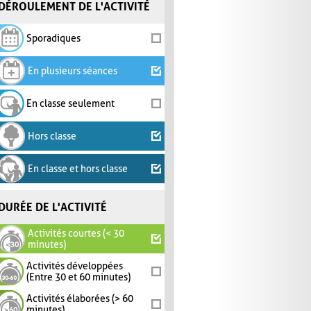
DÉROULEMENT DE L'ACTIVITÉ
Sporadiques
En plusieurs séances
En classe seulement
Hors classe
En classe et hors classe
DURÉE DE L'ACTIVITÉ
Activités courtes (< 30
minutes)
Activités développées
(Entre 30 et 60 minutes)
Activités élaborées (> 60
minutes)