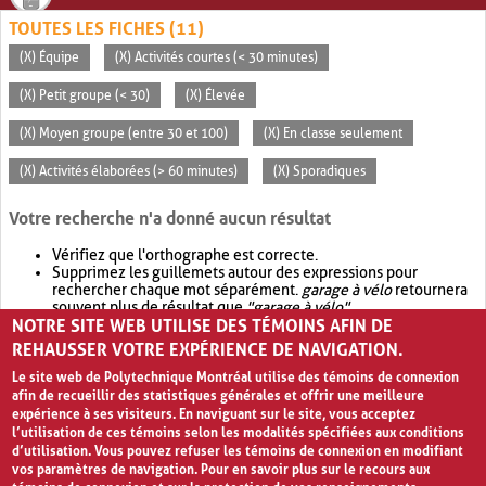
TOUTES LES FICHES (11)
(X) Équipe
(X) Activités courtes (< 30 minutes)
(X) Petit groupe (< 30)
(X) Élevée
(X) Moyen groupe (entre 30 et 100)
(X) En classe seulement
(X) Activités élaborées (> 60 minutes)
(X) Sporadiques
Votre recherche n'a donné aucun résultat
Vérifiez que l'orthographe est correcte.
Supprimez les guillemets autour des expressions pour
rechercher chaque mot séparément.
garage à vélo
retournera
souvent plus de résultat que
"garage à vélo"
.
NOTRE SITE WEB UTILISE DES TÉMOINS AFIN DE
Envisagez d'élargir votre recherche avec
OR
.
garage OR vélo
retournera souvent plus de résultat que
garage à vélo
.
REHAUSSER VOTRE EXPÉRIENCE DE NAVIGATION.
Le site web de Polytechnique Montréal utilise des témoins de connexion
afin de recueillir des statistiques générales et offrir une meilleure
expérience à ses visiteurs. En naviguant sur le site, vous acceptez
l’utilisation de ces témoins selon les modalités spécifiées aux conditions
d’utilisation. Vous pouvez refuser les témoins de connexion en modifiant
vos paramètres de navigation. Pour en savoir plus sur le recours aux