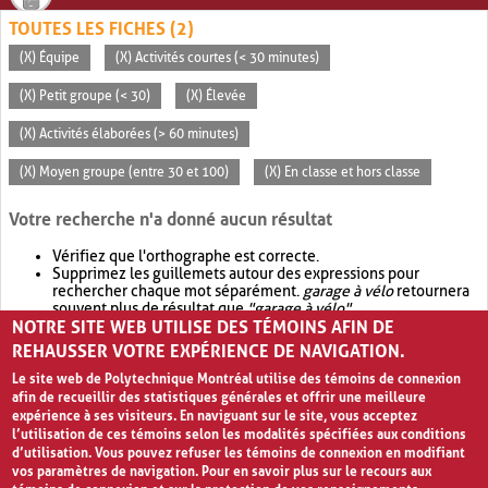
TOUTES LES FICHES (2)
(X) Équipe
(X) Activités courtes (< 30 minutes)
(X) Petit groupe (< 30)
(X) Élevée
(X) Activités élaborées (> 60 minutes)
(X) Moyen groupe (entre 30 et 100)
(X) En classe et hors classe
Votre recherche n'a donné aucun résultat
Vérifiez que l'orthographe est correcte.
Supprimez les guillemets autour des expressions pour
rechercher chaque mot séparément.
garage à vélo
retournera
souvent plus de résultat que
"garage à vélo"
.
NOTRE SITE WEB UTILISE DES TÉMOINS AFIN DE
Envisagez d'élargir votre recherche avec
OR
.
garage OR vélo
retournera souvent plus de résultat que
garage à vélo
.
REHAUSSER VOTRE EXPÉRIENCE DE NAVIGATION.
Le site web de Polytechnique Montréal utilise des témoins de connexion
afin de recueillir des statistiques générales et offrir une meilleure
expérience à ses visiteurs. En naviguant sur le site, vous acceptez
l’utilisation de ces témoins selon les modalités spécifiées aux conditions
d’utilisation. Vous pouvez refuser les témoins de connexion en modifiant
vos paramètres de navigation. Pour en savoir plus sur le recours aux