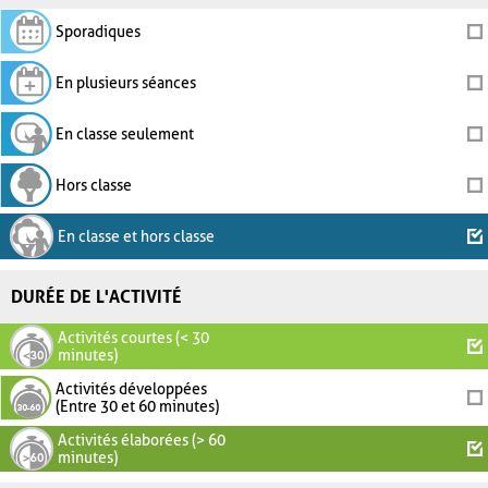
Sporadiques
En plusieurs séances
En classe seulement
Hors classe
En classe et hors classe
DURÉE DE L'ACTIVITÉ
Activités courtes (< 30
minutes)
Activités développées
(Entre 30 et 60 minutes)
Activités élaborées (> 60
minutes)