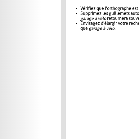
Vérifiez que l'orthographe est
Supprimez les guillemets aut
garage à vélo
retournera souve
Envisagez d'élargir votre rec
que
garage à vélo
.