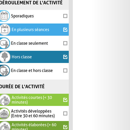
DÉROULEMENT DE L'ACTIVITÉ
Sporadiques
En plusieurs séances
En classe seulement
Hors classe
En classe et hors classe
DURÉE DE L'ACTIVITÉ
Activités courtes (< 30
minutes)
Activités développées
(Entre 30 et 60 minutes)
Activités élaborées (> 60
minutes)