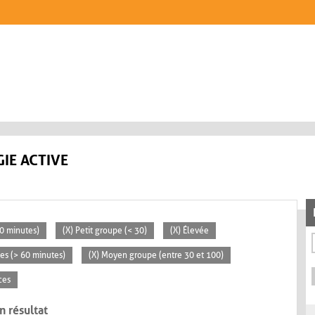
IE ACTIVE
30 minutes)
(X) Petit groupe (< 30)
(X) Élevée
ées (> 60 minutes)
(X) Moyen groupe (entre 30 et 100)
ces
n résultat