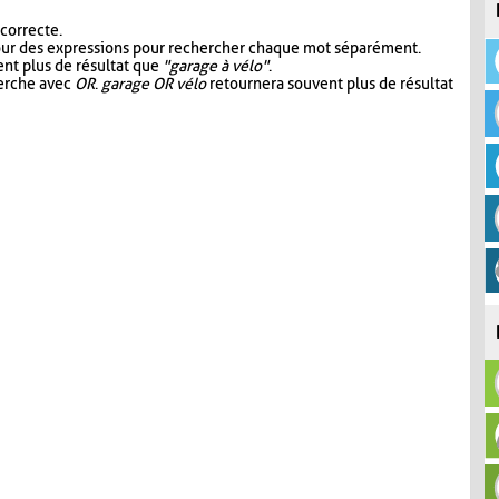
 correcte.
our des expressions pour rechercher chaque mot séparément.
nt plus de résultat que
"garage à vélo"
.
herche avec
OR
.
garage OR vélo
retournera souvent plus de résultat