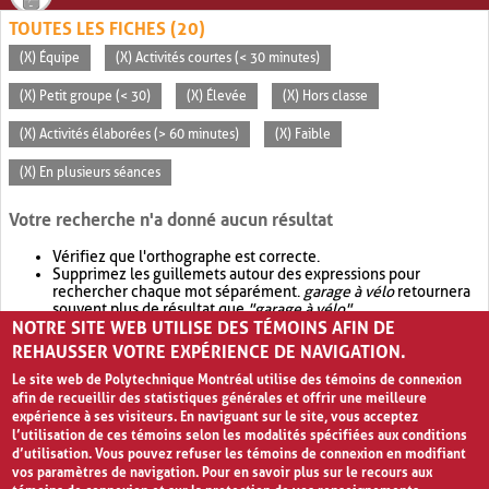
TOUTES LES FICHES (20)
(X) Équipe
(X) Activités courtes (< 30 minutes)
(X) Petit groupe (< 30)
(X) Élevée
(X) Hors classe
(X) Activités élaborées (> 60 minutes)
(X) Faible
(X) En plusieurs séances
Votre recherche n'a donné aucun résultat
Vérifiez que l'orthographe est correcte.
Supprimez les guillemets autour des expressions pour
rechercher chaque mot séparément.
garage à vélo
retournera
souvent plus de résultat que
"garage à vélo"
.
NOTRE SITE WEB UTILISE DES TÉMOINS AFIN DE
Envisagez d'élargir votre recherche avec
OR
.
garage OR vélo
retournera souvent plus de résultat que
garage à vélo
.
REHAUSSER VOTRE EXPÉRIENCE DE NAVIGATION.
Le site web de Polytechnique Montréal utilise des témoins de connexion
afin de recueillir des statistiques générales et offrir une meilleure
expérience à ses visiteurs. En naviguant sur le site, vous acceptez
l’utilisation de ces témoins selon les modalités spécifiées aux conditions
d’utilisation. Vous pouvez refuser les témoins de connexion en modifiant
vos paramètres de navigation. Pour en savoir plus sur le recours aux