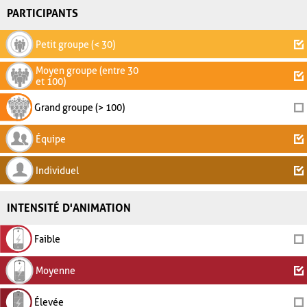
PARTICIPANTS
Petit groupe (< 30)
Moyen groupe (entre 30
et 100)
Grand groupe (> 100)
Équipe
Individuel
INTENSITÉ D'ANIMATION
Faible
Moyenne
Élevée