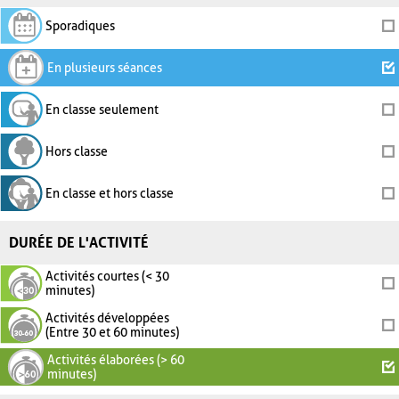
Sporadiques
En plusieurs séances
En classe seulement
Hors classe
En classe et hors classe
DURÉE DE L'ACTIVITÉ
Activités courtes (< 30
minutes)
Activités développées
(Entre 30 et 60 minutes)
Activités élaborées (> 60
minutes)