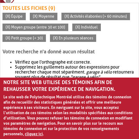
TOUTES LES FICHES (9)
(X) Équipe
(X) Moyenne
(X) Activités élaborées (> 60 minutes)
(X) Moyen groupe (entre 30 et 100)
(X) Individuel
(X) Petit groupe (< 30)
(X) En plusieurs séances
Votre recherche n'a donné aucun résultat
Vérifiez que l'orthographe est correcte.
Supprimez les guillemets autour des expressions pour
rechercher chaque mot séparément.
garage à vélo
retournera
souvent plus de résultat que
"garage à vélo"
.
NOTRE SITE WEB UTILISE DES TÉMOINS AFIN DE
Envisagez d'élargir votre recherche avec
OR
.
garage OR vélo
retournera souvent plus de résultat que
garage à vélo
.
REHAUSSER VOTRE EXPÉRIENCE DE NAVIGATION.
Le site web de Polytechnique Montréal utilise des témoins de connexion
afin de recueillir des statistiques générales et offrir une meilleure
expérience à ses visiteurs. En naviguant sur le site, vous acceptez
l’utilisation de ces témoins selon les modalités spécifiées aux conditions
d’utilisation. Vous pouvez refuser les témoins de connexion en modifiant
vos paramètres de navigation. Pour en savoir plus sur le recours aux
témoins de connexion et sur la protection de vos renseignements
personnels,
cliquez ici
.
Avis de confidentialité et conditions d’utilisation