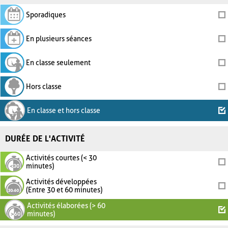
Sporadiques
En plusieurs séances
En classe seulement
Hors classe
En classe et hors classe
DURÉE DE L'ACTIVITÉ
Activités courtes (< 30
minutes)
Activités développées
(Entre 30 et 60 minutes)
Activités élaborées (> 60
minutes)