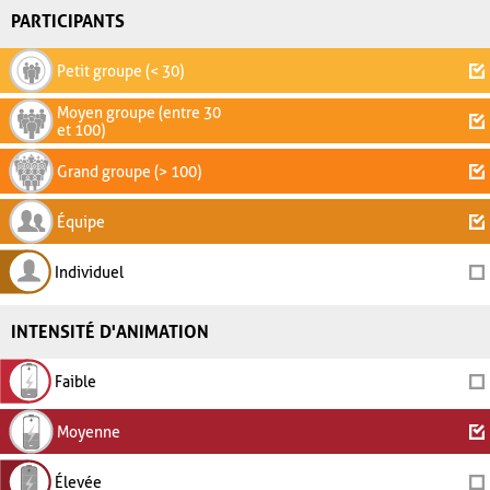
PARTICIPANTS
Petit groupe (< 30)
Moyen groupe (entre 30
et 100)
Grand groupe (> 100)
Équipe
Individuel
INTENSITÉ D'ANIMATION
Faible
Moyenne
Élevée