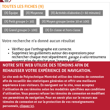
TOUTES LES FICHES (9)
(X) Équipe
(X) Moyenne
(X) Activités élaborées (> 60 minutes)
(X) Petit groupe (< 30)
(X) Moyen groupe (entre 30 et 100)
(X) Grand groupe (> 100)
(X) En classe et hors classe
Votre recherche n'a donné aucun résultat
Vérifiez que l'orthographe est correcte.
Supprimez les guillemets autour des expressions pour
rechercher chaque mot séparément.
garage à vélo
retournera
souvent plus de résultat que
"garage à vélo"
.
NOTRE SITE WEB UTILISE DES TÉMOINS AFIN DE
Envisagez d'élargir votre recherche avec
OR
.
garage OR vélo
retournera souvent plus de résultat que
garage à vélo
.
REHAUSSER VOTRE EXPÉRIENCE DE NAVIGATION.
Le site web de Polytechnique Montréal utilise des témoins de connexion
afin de recueillir des statistiques générales et offrir une meilleure
expérience à ses visiteurs. En naviguant sur le site, vous acceptez
l’utilisation de ces témoins selon les modalités spécifiées aux conditions
d’utilisation. Vous pouvez refuser les témoins de connexion en modifiant
vos paramètres de navigation. Pour en savoir plus sur le recours aux
témoins de connexion et sur la protection de vos renseignements
personnels,
cliquez ici
.
Avis de confidentialité et conditions d’utilisation