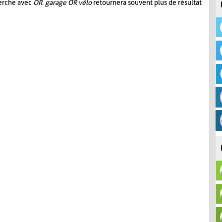
herche avec
OR
.
garage OR vélo
retournera souvent plus de résultat