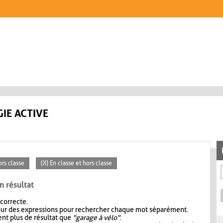
IE ACTIVE
ors classe
(X) En classe et hors classe
n résultat
 correcte.
our des expressions pour rechercher chaque mot séparément.
nt plus de résultat que
"garage à vélo"
.