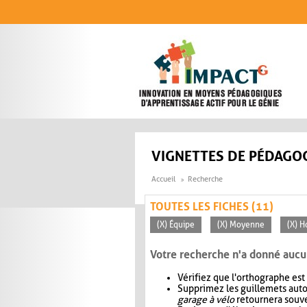
Aller au contenu principal
VIGNETTES DE PÉDAGOG
Accueil
Recherche
TOUTES LES FICHES (11)
(X) Équipe
(X) Moyenne
(X) H
Votre recherche n'a donné aucu
Vérifiez que l'orthographe est
Supprimez les guillemets aut
garage à vélo
retournera souve