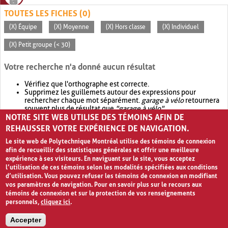
TOUTES LES FICHES (0)
(X) Équipe
(X) Moyenne
(X) Hors classe
(X) Individuel
(X) Petit groupe (< 30)
Votre recherche n'a donné aucun résultat
Vérifiez que l'orthographe est correcte.
Supprimez les guillemets autour des expressions pour
rechercher chaque mot séparément.
garage à vélo
retournera
souvent plus de résultat que
"garage à vélo"
.
NOTRE SITE WEB UTILISE DES TÉMOINS AFIN DE
Envisagez d'élargir votre recherche avec
OR
.
garage OR vélo
retournera souvent plus de résultat que
garage à vélo
.
REHAUSSER VOTRE EXPÉRIENCE DE NAVIGATION.
Le site web de Polytechnique Montréal utilise des témoins de connexion
afin de recueillir des statistiques générales et offrir une meilleure
expérience à ses visiteurs. En naviguant sur le site, vous acceptez
l’utilisation de ces témoins selon les modalités spécifiées aux conditions
d’utilisation. Vous pouvez refuser les témoins de connexion en modifiant
vos paramètres de navigation. Pour en savoir plus sur le recours aux
témoins de connexion et sur la protection de vos renseignements
personnels,
cliquez ici
.
Avis de confidentialité et conditions d’utilisation
Accepter