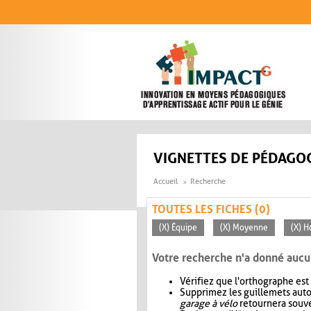
Aller au contenu principal
VIGNETTES DE PÉDAGOG
Accueil
Recherche
TOUTES LES FICHES (0)
(X) Équipe
(X) Moyenne
(X) H
Votre recherche n'a donné aucu
Vérifiez que l'orthographe est
Supprimez les guillemets aut
garage à vélo
retournera souve