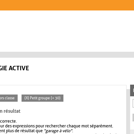
IE ACTIVE
ors classe
(X) Petit groupe (< 30)
n résultat
 correcte.
our des expressions pour rechercher chaque mot séparément.
nt plus de résultat que
"garage à vélo"
.