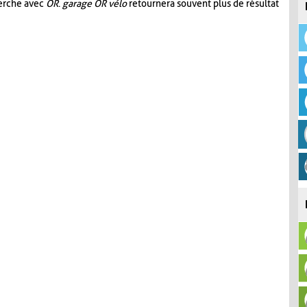
herche avec
OR
.
garage OR vélo
retournera souvent plus de résultat