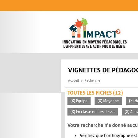
Aller au contenu principal
VIGNETTES DE PÉDAGOG
Accueil
Recherche
TOUTES LES FICHES (12)
(X) Équipe
(X) Moyenne
(X) H
(X) En classe et hors classe
(X) Acti
Votre recherche n'a donné aucu
Vérifiez que l'orthographe est