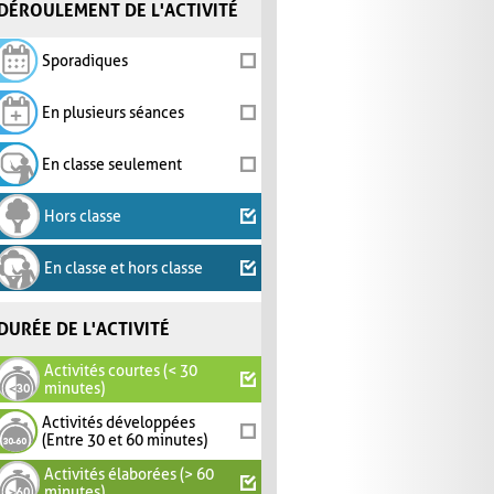
DÉROULEMENT DE L'ACTIVITÉ
Sporadiques
En plusieurs séances
En classe seulement
Hors classe
En classe et hors classe
DURÉE DE L'ACTIVITÉ
Activités courtes (< 30
minutes)
Activités développées
(Entre 30 et 60 minutes)
Activités élaborées (> 60
minutes)