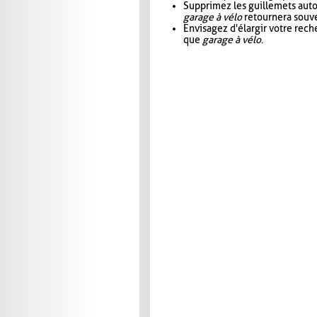
Supprimez les guillemets aut
garage à vélo
retournera souve
Envisagez d'élargir votre rec
que
garage à vélo
.