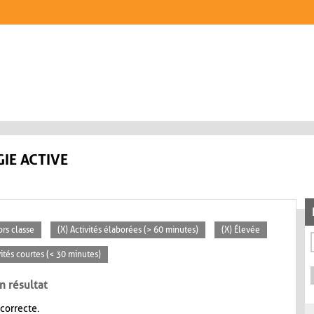
IE ACTIVE
ors classe
(X) Activités élaborées (> 60 minutes)
(X) Élevée
vités courtes (< 30 minutes)
n résultat
 correcte.