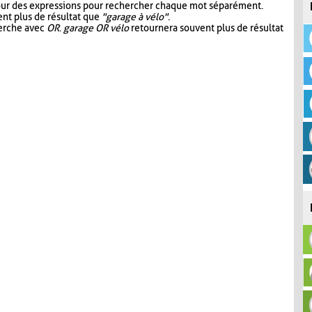
our des expressions pour rechercher chaque mot séparément.
nt plus de résultat que
"garage à vélo"
.
herche avec
OR
.
garage OR vélo
retournera souvent plus de résultat