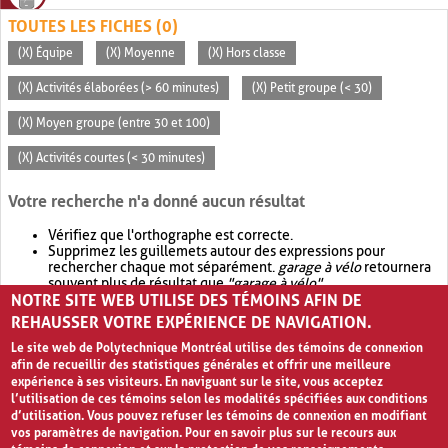
TOUTES LES FICHES (0)
(X) Équipe
(X) Moyenne
(X) Hors classe
(X) Activités élaborées (> 60 minutes)
(X) Petit groupe (< 30)
(X) Moyen groupe (entre 30 et 100)
(X) Activités courtes (< 30 minutes)
Votre recherche n'a donné aucun résultat
Vérifiez que l'orthographe est correcte.
Supprimez les guillemets autour des expressions pour
rechercher chaque mot séparément.
garage à vélo
retournera
souvent plus de résultat que
"garage à vélo"
.
NOTRE SITE WEB UTILISE DES TÉMOINS AFIN DE
Envisagez d'élargir votre recherche avec
OR
.
garage OR vélo
retournera souvent plus de résultat que
garage à vélo
.
REHAUSSER VOTRE EXPÉRIENCE DE NAVIGATION.
Le site web de Polytechnique Montréal utilise des témoins de connexion
afin de recueillir des statistiques générales et offrir une meilleure
expérience à ses visiteurs. En naviguant sur le site, vous acceptez
l’utilisation de ces témoins selon les modalités spécifiées aux conditions
d’utilisation. Vous pouvez refuser les témoins de connexion en modifiant
vos paramètres de navigation. Pour en savoir plus sur le recours aux