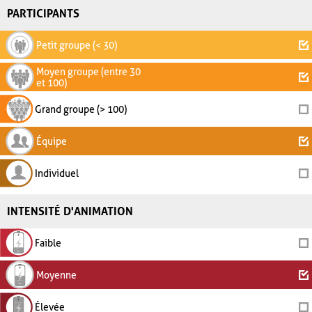
PARTICIPANTS
Petit groupe (< 30)
Moyen groupe (entre 30
et 100)
Grand groupe (> 100)
Équipe
Individuel
INTENSITÉ D'ANIMATION
Faible
Moyenne
Élevée