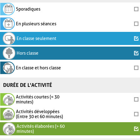
Sporadiques
En plusieurs séances
En classe seulement
Hors classe
En classe et hors classe
DURÉE DE L'ACTIVITÉ
Activités courtes (< 30
minutes)
Activités développées
(Entre 30 et 60 minutes)
Activités élaborées (> 60
minutes)