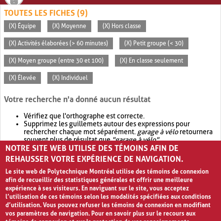
TOUTES LES FICHES (9)
(X) Équipe
(X) Moyenne
(X) Hors classe
(X) Activités élaborées (> 60 minutes)
(X) Petit groupe (< 30)
(X) Moyen groupe (entre 30 et 100)
(X) En classe seulement
(X) Élevée
(X) Individuel
Votre recherche n'a donné aucun résultat
Vérifiez que l'orthographe est correcte.
Supprimez les guillemets autour des expressions pour
rechercher chaque mot séparément.
garage à vélo
retournera
souvent plus de résultat que
"garage à vélo"
.
NOTRE SITE WEB UTILISE DES TÉMOINS AFIN DE
Envisagez d'élargir votre recherche avec
OR
.
garage OR vélo
retournera souvent plus de résultat que
garage à vélo
.
REHAUSSER VOTRE EXPÉRIENCE DE NAVIGATION.
Le site web de Polytechnique Montréal utilise des témoins de connexion
afin de recueillir des statistiques générales et offrir une meilleure
expérience à ses visiteurs. En naviguant sur le site, vous acceptez
l’utilisation de ces témoins selon les modalités spécifiées aux conditions
d’utilisation. Vous pouvez refuser les témoins de connexion en modifiant
vos paramètres de navigation. Pour en savoir plus sur le recours aux