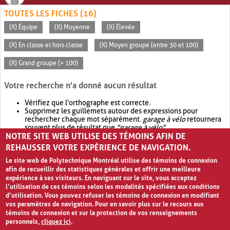
TOUTES LES FICHES (16)
(X) Équipe
(X) Moyenne
(X) Élevée
(X) En classe et hors classe
(X) Moyen groupe (entre 30 et 100)
(X) Grand groupe (> 100)
Votre recherche n'a donné aucun résultat
Vérifiez que l'orthographe est correcte.
Supprimez les guillemets autour des expressions pour
rechercher chaque mot séparément.
garage à vélo
retournera
souvent plus de résultat que
"garage à vélo"
.
NOTRE SITE WEB UTILISE DES TÉMOINS AFIN DE
Envisagez d'élargir votre recherche avec
OR
.
garage OR vélo
retournera souvent plus de résultat que
garage à vélo
.
REHAUSSER VOTRE EXPÉRIENCE DE NAVIGATION.
Le site web de Polytechnique Montréal utilise des témoins de connexion
afin de recueillir des statistiques générales et offrir une meilleure
expérience à ses visiteurs. En naviguant sur le site, vous acceptez
l’utilisation de ces témoins selon les modalités spécifiées aux conditions
d’utilisation. Vous pouvez refuser les témoins de connexion en modifiant
vos paramètres de navigation. Pour en savoir plus sur le recours aux
témoins de connexion et sur la protection de vos renseignements
personnels,
cliquez ici
.
Avis de confidentialité et conditions d’utilisation