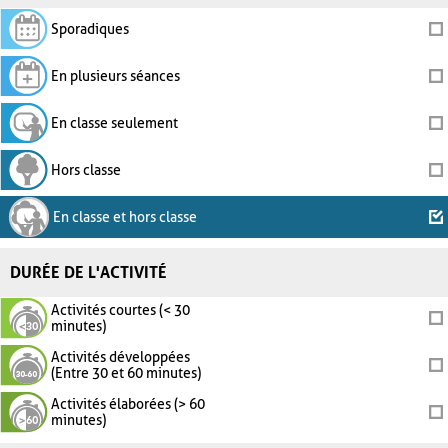
Sporadiques
En plusieurs séances
En classe seulement
Hors classe
En classe et hors classe
DURÉE DE L'ACTIVITÉ
Activités courtes (< 30
minutes)
Activités développées
(Entre 30 et 60 minutes)
Activités élaborées (> 60
minutes)