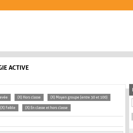
IE ACTIVE
levée
(X) Hors classe
(X) Moyen groupe (entre 30 et 100)
(X) Faible
(X) En classe et hors classe