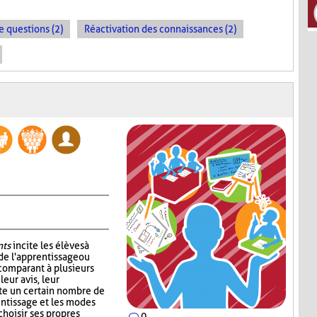
e questions (2)
Réactivation des connaissances (2)
nts
incite les élèves à
de l'apprentissage ou
 comparant à plusieurs
leur avis, leur
ste un certain nombre de
entissage et les modes
choisir ses propres
0