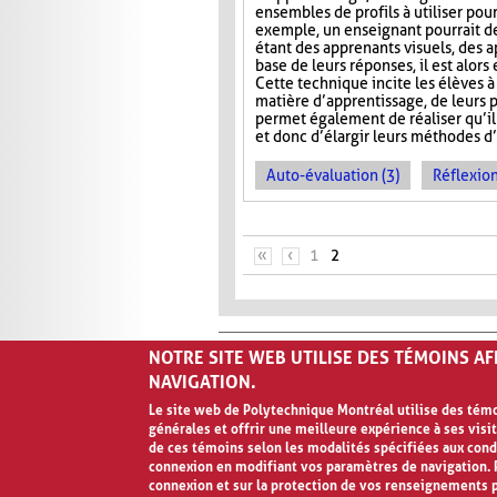
ensembles de profils à utiliser pour
exemple, un enseignant pourrait d
étant des apprenants visuels, des a
base de leurs réponses, il est alo
Cette technique incite les élèves 
matière d’apprentissage, de leurs po
permet également de réaliser qu’il 
et donc d’élargir leurs méthodes d
Auto-évaluation (3)
Réflexion
PAGES
«
‹
1
2
NOTRE SITE WEB UTILISE DES TÉMOINS A
NAVIGATION.
Le site web de Polytechnique Montréal utilise des témoi
générales et offrir une meilleure expérience à ses visit
Avis de confidentialité et conditions d’ut
de ces témoins selon les modalités spécifiées aux cond
connexion en modifiant vos paramètres de navigation. P
connexion et sur la protection de vos renseignements 