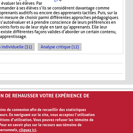
 évaluer les élèves. Par
emander à ses élèves s’ils se considèrent davantage comme
pprenants auditifs ou encore des apprenants tactiles. Puis, sur la
rs en mesure de choisir parmi différentes approches pédagogiques.
à s’autoévaluer et à prendre conscience de leurs préférences en
ints forts ou de leur style en tant qu’apprenants. Elle leur
existe différentes façons valides d’aborder un certain contenu,
’apprentissage.
 individuelle (31)
Analyse critique (12)
FIN DE REHAUSSER VOTRE EXPÉRIENCE DE
ns de connexion afin de recueillir des statistiques
eurs. En naviguant sur le site, vous acceptez l’utilisation
ilisation
itions d’utilisation. Vous pouvez refuser les témoins de
our en savoir plus sur le recours aux témoins de
personnels,
cliquez ici
.