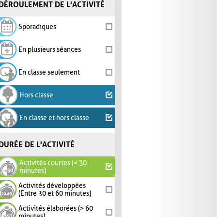
DÉROULEMENT DE L'ACTIVITÉ
Sporadiques
En plusieurs séances
En classe seulement
Hors classe
En classe et hors classe
DURÉE DE L'ACTIVITÉ
Activités courtes (< 30
minutes)
Activités développées
(Entre 30 et 60 minutes)
Activités élaborées (> 60
minutes)