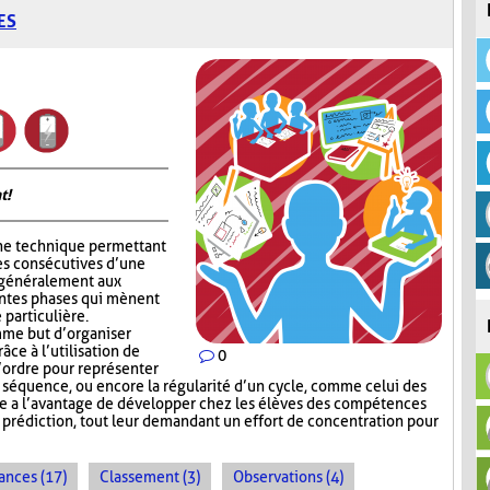
ES
t!
ne technique permettant
es consécutives d’une
e généralement aux
entes phases qui mènent
 particulière.
me but d’organiser
râce à l’utilisation de
0
l’ordre pour représenter
e séquence, ou encore la régularité d’un cycle, comme celui des
e a l’avantage de développer chez les élèves des compétences
e prédiction, tout leur demandant un effort de concentration pour
ances (17)
Classement (3)
Observations (4)