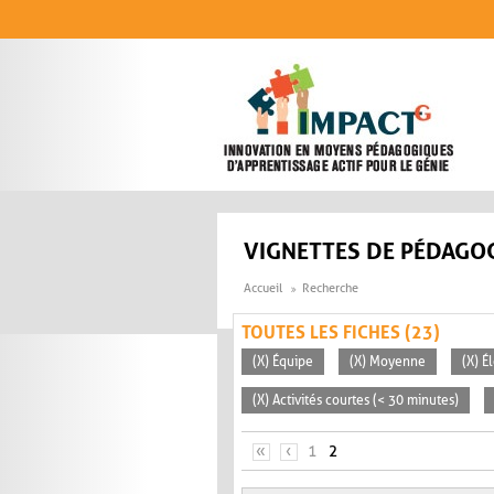
Aller au contenu principal
VIGNETTES DE PÉDAGOG
Accueil
Recherche
TOUTES LES FICHES (23)
(X) Équipe
(X) Moyenne
(X) É
(X) Activités courtes (< 30 minutes)
PAGES
«
‹
1
2