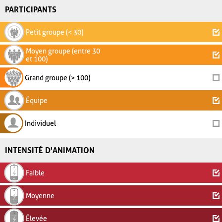
PARTICIPANTS
Petit groupe (< 30)
Moyen groupe (entre 30
et 100)
Grand groupe (> 100)
Équipe
Individuel
INTENSITÉ D'ANIMATION
Faible
Moyenne
Élevée