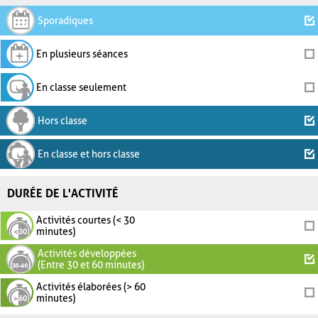
Sporadiques
En plusieurs séances
En classe seulement
Hors classe
En classe et hors classe
DURÉE DE L'ACTIVITÉ
Activités courtes (< 30
minutes)
Activités développées
(Entre 30 et 60 minutes)
Activités élaborées (> 60
minutes)