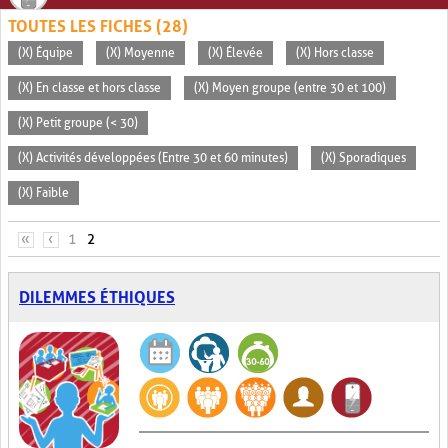
TOUTES LES FICHES (28)
(X) Équipe
(X) Moyenne
(X) Élevée
(X) Hors classe
(X) En classe et hors classe
(X) Moyen groupe (entre 30 et 100)
(X) Petit groupe (< 30)
(X) Activités développées (Entre 30 et 60 minutes)
(X) Sporadiques
(X) Faible
PAGES
«
‹
1
2
DILEMMES ÉTHIQUES