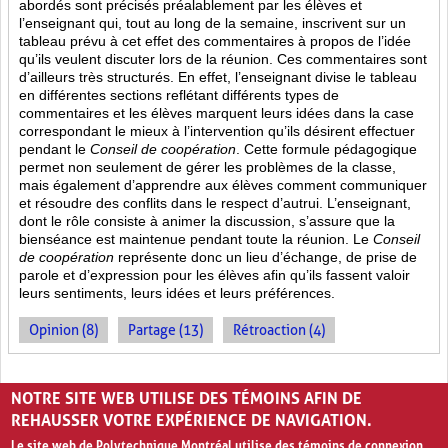
abordés sont
précisés préalablement par les élèves et
l’enseignant qui, tout au long de la semaine, inscrivent sur un
tableau prévu à cet effet des commentaires à propos de l’idée
qu’ils veulent discuter lors de la réunion. Ces commentaires sont
d’ailleurs très structurés. En effet, l’enseignant divise le tableau
en différentes sections reflétant différents types de
commentaires et les élèves marquent leurs idées dans la case
correspondant le mieux à l’intervention qu’ils désirent effectuer
pendant le
Conseil de coopération
. Cette formule pédagogique
permet non seulement de gérer les problèmes de la classe,
mais également d’apprendre aux élèves comment communiquer
et résoudre des conflits dans le respect d’autrui. L’enseignant,
dont le rôle consiste à animer la discussion, s’assure que la
bienséance est maintenue pendant toute la réunion. Le
Conseil
de coopération
représente donc un lieu d’échange, de prise de
parole et d’expression pour les élèves afin qu’ils fassent valoir
leurs sentiments, leurs idées et leurs préférences.
Opinion (8)
Partage (13)
Rétroaction (4)
PAGES
NOTRE SITE WEB UTILISE DES TÉMOINS AFIN DE
«
‹
1
2
REHAUSSER VOTRE EXPÉRIENCE DE NAVIGATION.
Le site web de Polytechnique Montréal utilise des témoins de connexion