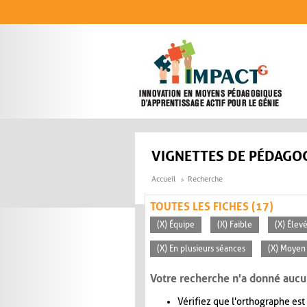
Aller au contenu principal
VIGNETTES DE PÉDAGOG
Accueil
Recherche
TOUTES LES FICHES (17)
(X) Équipe
(X) Faible
(X) Élev
(X) En plusieurs séances
(X) Moyen 
Votre recherche n'a donné aucu
Vérifiez que l'orthographe est