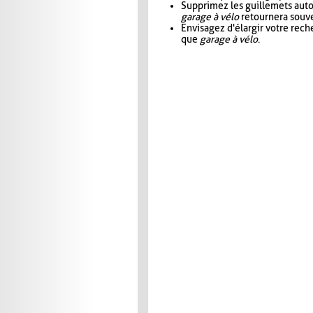
Supprimez les guillemets aut
garage à vélo
retournera souve
Envisagez d'élargir votre rec
que
garage à vélo
.