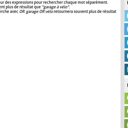
our des expressions pour rechercher chaque mot séparément.
nt plus de résultat que
"garage à vélo"
.
herche avec
OR
.
garage OR vélo
retournera souvent plus de résultat