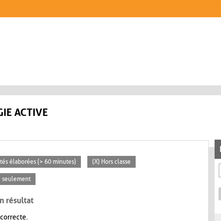
IE ACTIVE
vités élaborées (> 60 minutes)
(X) Hors classe
se seulement
n résultat
 correcte.