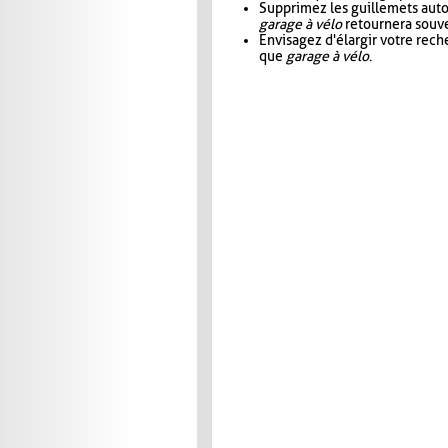
Supprimez les guillemets aut
garage à vélo
retournera souve
Envisagez d'élargir votre rec
que
garage à vélo
.