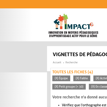
Aller au contenu principal
VIGNETTES DE PÉDAGOG
Accueil
Recherche
TOUTES LES FICHES (4)
(X) Équipe
(X) Faible
(X) Acti
(X) Petit groupe (< 30)
(X) En clas
Votre recherche n'a donné aucu
Vérifiez que l'orthographe est