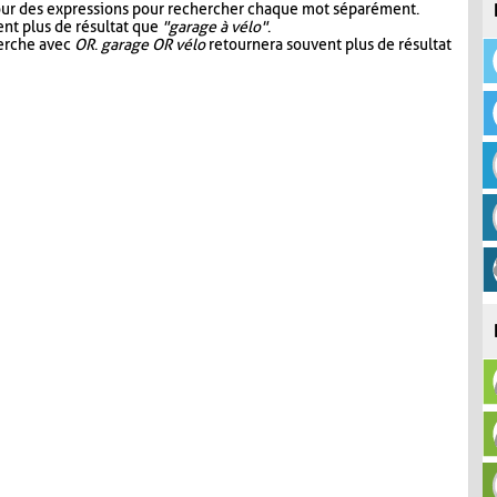
our des expressions pour rechercher chaque mot séparément.
nt plus de résultat que
"garage à vélo"
.
herche avec
OR
.
garage OR vélo
retournera souvent plus de résultat