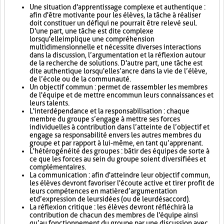
Une situation d'apprentissage complexe et authentique :
afin d'être motivante pour les élèves, la tâche à réaliser
doit constituer un défi qui ne pourrait être relevé seul.
D'une part, une tâche est dite complexe
lorsqu'elle implique une compréhension
multidimensionnelle et nécessite diverses interactions
dans la discussion, l’argumentation et la réflexion autour
de la recherche de solutions. D'autre part, une tâche est
dite authentique lorsqu'elle s’ancre dans la vie de l’élève,
de l’école ou de la communauté.
Un objectif commun : permet de rassembler les membres
de l'équipe et de mettre en commun leurs connaissances et
leurs talents.
L'interdépendance et la responsabilisation : chaque
membre du groupe s’engage à mettre ses forces
individuelles à contribution dans l’atteinte de l’objectif et
engage sa responsabilité envers les autres membres du
groupe et par rapport à lui-même, en tant qu’apprenant.
L'hétérogénéité des groupes : bâtir des équipes de sorte à
ce que les forces au sein du groupe soient diversifiées et
complémentaires.
La communication : afin d'atteindre leur objectif commun,
les élèves devront favoriser l'écoute active et tirer profit de
leurs compétences en matière d’argumentation
et d’expression de leurs idées (ou de leur désaccord).
La réflexion critique : les élèves devront réfléchir à la
contribution de chacun des membres de l'équipe ainsi
qu’au fonctionnement du groupe par une discussion avec