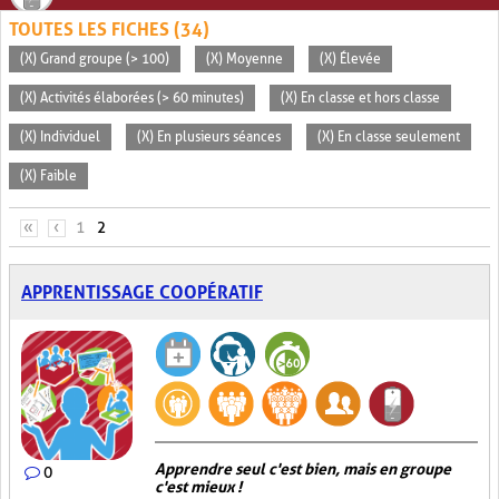
TOUTES LES FICHES (34)
(X) Grand groupe (> 100)
(X) Moyenne
(X) Élevée
(X) Activités élaborées (> 60 minutes)
(X) En classe et hors classe
(X) Individuel
(X) En plusieurs séances
(X) En classe seulement
(X) Faible
PAGES
«
‹
1
2
APPRENTISSAGE COOPÉRATIF
Apprendre seul c'est bien, mais en groupe
0
c'est mieux !