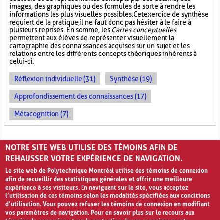
images, des graphiques ou des formules de sorte à rendre les
informations les plus visuelles possibles. Cet exercice de synthèse
requiert de la pratique, il ne faut donc pas hésiter à le faire à
plusieurs reprises. En somme, les
Cartes conceptuelles
permettent aux élèves de représenter visuellement la
cartographie des connaissances acquises sur un sujet et les
relations entre les différents concepts théoriques inhérents à
celui-ci.
Réflexion individuelle (31)
Synthèse (19)
Approfondissement des connaissances (17)
Métacognition (7)
PAGES
NOTRE SITE WEB UTILISE DES TÉMOINS AFIN DE
«
‹
1
2
REHAUSSER VOTRE EXPÉRIENCE DE NAVIGATION.
Le site web de Polytechnique Montréal utilise des témoins de connexion
afin de recueillir des statistiques générales et offrir une meilleure
expérience à ses visiteurs. En naviguant sur le site, vous acceptez
l’utilisation de ces témoins selon les modalités spécifiées aux conditions
d’utilisation. Vous pouvez refuser les témoins de connexion en modifiant
vos paramètres de navigation. Pour en savoir plus sur le recours aux