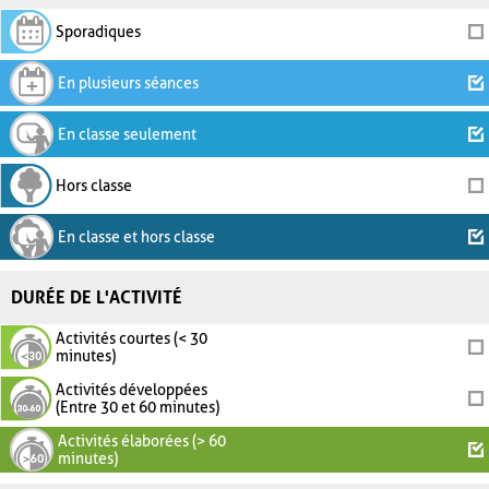
Sporadiques
En plusieurs séances
En classe seulement
Hors classe
En classe et hors classe
DURÉE DE L'ACTIVITÉ
Activités courtes (< 30
minutes)
Activités développées
(Entre 30 et 60 minutes)
Activités élaborées (> 60
minutes)