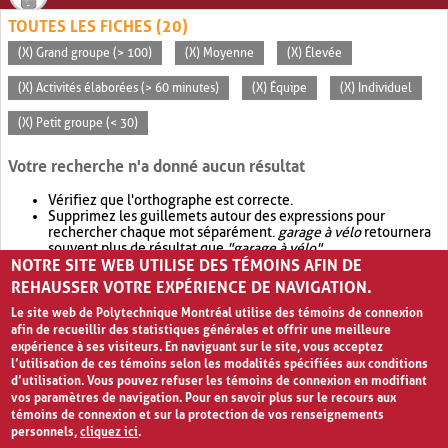
TOUTES LES FICHES (20)
(X) Grand groupe (> 100)
(X) Moyenne
(X) Élevée
(X) Activités élaborées (> 60 minutes)
(X) Équipe
(X) Individuel
(X) Petit groupe (< 30)
Votre recherche n'a donné aucun résultat
Vérifiez que l'orthographe est correcte.
Supprimez les guillemets autour des expressions pour
rechercher chaque mot séparément.
garage à vélo
retournera
souvent plus de résultat que
"garage à vélo"
.
NOTRE SITE WEB UTILISE DES TÉMOINS AFIN DE
Envisagez d'élargir votre recherche avec
OR
.
garage OR vélo
retournera souvent plus de résultat que
garage à vélo
.
REHAUSSER VOTRE EXPÉRIENCE DE NAVIGATION.
Le site web de Polytechnique Montréal utilise des témoins de connexion
afin de recueillir des statistiques générales et offrir une meilleure
expérience à ses visiteurs. En naviguant sur le site, vous acceptez
l’utilisation de ces témoins selon les modalités spécifiées aux conditions
d’utilisation. Vous pouvez refuser les témoins de connexion en modifiant
vos paramètres de navigation. Pour en savoir plus sur le recours aux
témoins de connexion et sur la protection de vos renseignements
personnels,
cliquez ici
.
Avis de confidentialité et conditions d’utilisation