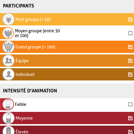
PARTICIPANTS
Petit groupe (< 30)
Moyen groupe (entre 30
et 100)
Grand groupe (> 100)
Équipe
Individuel
INTENSITÉ D'ANIMATION
Faible
Moyenne
Élevée