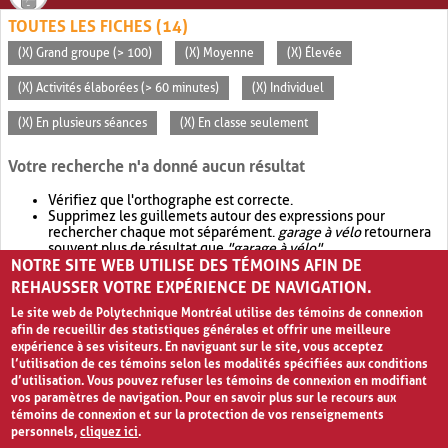
TOUTES LES FICHES (14)
(X) Grand groupe (> 100)
(X) Moyenne
(X) Élevée
(X) Activités élaborées (> 60 minutes)
(X) Individuel
(X) En plusieurs séances
(X) En classe seulement
Votre recherche n'a donné aucun résultat
Vérifiez que l'orthographe est correcte.
Supprimez les guillemets autour des expressions pour
rechercher chaque mot séparément.
garage à vélo
retournera
souvent plus de résultat que
"garage à vélo"
.
NOTRE SITE WEB UTILISE DES TÉMOINS AFIN DE
Envisagez d'élargir votre recherche avec
OR
.
garage OR vélo
retournera souvent plus de résultat que
garage à vélo
.
REHAUSSER VOTRE EXPÉRIENCE DE NAVIGATION.
Le site web de Polytechnique Montréal utilise des témoins de connexion
afin de recueillir des statistiques générales et offrir une meilleure
expérience à ses visiteurs. En naviguant sur le site, vous acceptez
l’utilisation de ces témoins selon les modalités spécifiées aux conditions
d’utilisation. Vous pouvez refuser les témoins de connexion en modifiant
vos paramètres de navigation. Pour en savoir plus sur le recours aux
témoins de connexion et sur la protection de vos renseignements
personnels,
cliquez ici
.
Avis de confidentialité et conditions d’utilisation