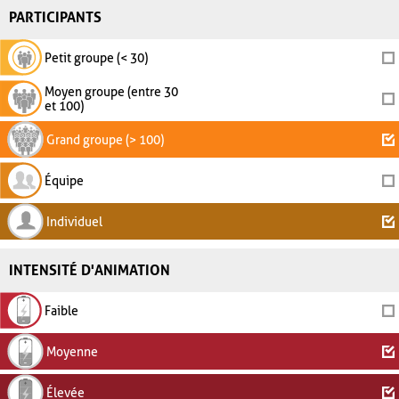
PARTICIPANTS
Petit groupe (< 30)
Moyen groupe (entre 30
et 100)
Grand groupe (> 100)
Équipe
Individuel
INTENSITÉ D'ANIMATION
Faible
Moyenne
Élevée