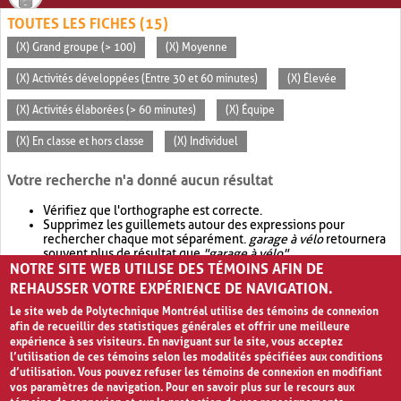
TOUTES LES FICHES (15)
(X) Grand groupe (> 100)
(X) Moyenne
(X) Activités développées (Entre 30 et 60 minutes)
(X) Élevée
(X) Activités élaborées (> 60 minutes)
(X) Équipe
(X) En classe et hors classe
(X) Individuel
Votre recherche n'a donné aucun résultat
Vérifiez que l'orthographe est correcte.
Supprimez les guillemets autour des expressions pour
rechercher chaque mot séparément.
garage à vélo
retournera
souvent plus de résultat que
"garage à vélo"
.
NOTRE SITE WEB UTILISE DES TÉMOINS AFIN DE
Envisagez d'élargir votre recherche avec
OR
.
garage OR vélo
retournera souvent plus de résultat que
garage à vélo
.
REHAUSSER VOTRE EXPÉRIENCE DE NAVIGATION.
Le site web de Polytechnique Montréal utilise des témoins de connexion
afin de recueillir des statistiques générales et offrir une meilleure
expérience à ses visiteurs. En naviguant sur le site, vous acceptez
l’utilisation de ces témoins selon les modalités spécifiées aux conditions
d’utilisation. Vous pouvez refuser les témoins de connexion en modifiant
vos paramètres de navigation. Pour en savoir plus sur le recours aux