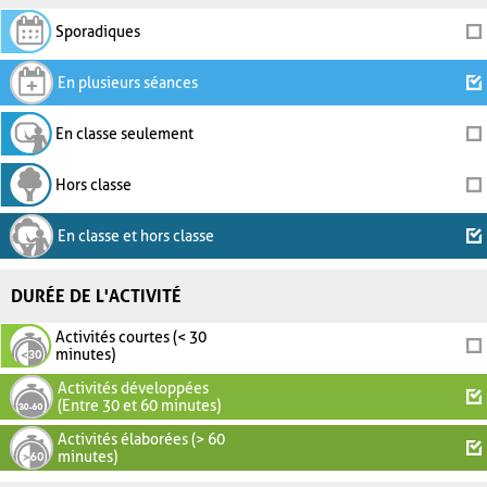
Sporadiques
En plusieurs séances
En classe seulement
Hors classe
En classe et hors classe
DURÉE DE L'ACTIVITÉ
Activités courtes (< 30
minutes)
Activités développées
(Entre 30 et 60 minutes)
Activités élaborées (> 60
minutes)