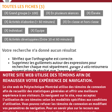
TOUTES LES FICHES (3)
(X) Grand groupe (> 100)
(X) En plusieurs séances
(X) Élevée
(X) Activités élaborées (> 60 minutes)
(X) En classe et hors classe
(X) Individuel
(X) Équipe
(X) Activités développées (Entre 30 et 60 minutes)
Votre recherche n'a donné aucun résultat
Vérifiez que l'orthographe est correcte.
Supprimez les guillemets autour des expressions pour
rechercher chaque mot séparément.
garage à vélo
retournera
souvent plus de résultat que
"garage à vélo"
.
NOTRE SITE WEB UTILISE DES TÉMOINS AFIN DE
Envisagez d'élargir votre recherche avec
OR
.
garage OR vélo
retournera souvent plus de résultat que
garage à vélo
.
REHAUSSER VOTRE EXPÉRIENCE DE NAVIGATION.
Le site web de Polytechnique Montréal utilise des témoins de connexion
afin de recueillir des statistiques générales et offrir une meilleure
expérience à ses visiteurs. En naviguant sur le site, vous acceptez
l’utilisation de ces témoins selon les modalités spécifiées aux conditions
d’utilisation. Vous pouvez refuser les témoins de connexion en modifiant
vos paramètres de navigation. Pour en savoir plus sur le recours aux