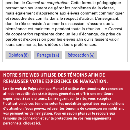
pendant le
Conseil de coopération
. Cette formule pédagogique
permet non seulement de gérer les problèmes de la classe,
mais également d’apprendre aux élèves comment communiquer
et résoudre des conflits dans le respect d’autrui. L’enseignant,
dont le rôle consiste à animer la discussion, s’assure que la
bienséance est maintenue pendant toute la réunion. Le
Conseil
de coopération
représente donc un lieu d’échange, de prise de
parole et d’expression pour les élèves afin qu’ils fassent valoir
leurs sentiments, leurs idées et leurs préférences.
Opinion (8)
Partage (13)
Rétroaction (4)
PAGES
NOTRE SITE WEB UTILISE DES TÉMOINS AFIN DE
«
‹
1
2
REHAUSSER VOTRE EXPÉRIENCE DE NAVIGATION.
Le site web de Polytechnique Montréal utilise des témoins de connexion
afin de recueillir des statistiques générales et offrir une meilleure
expérience à ses visiteurs. En naviguant sur le site, vous acceptez
l’utilisation de ces témoins selon les modalités spécifiées aux conditions
d’utilisation. Vous pouvez refuser les témoins de connexion en modifiant
vos paramètres de navigation. Pour en savoir plus sur le recours aux
témoins de connexion et sur la protection de vos renseignements
personnels,
cliquez ici
.
Avis de confidentialité et conditions d’utilisation