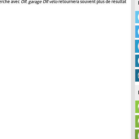
herche avec
OR
.
garage OR vélo
retournera souvent plus de résultat