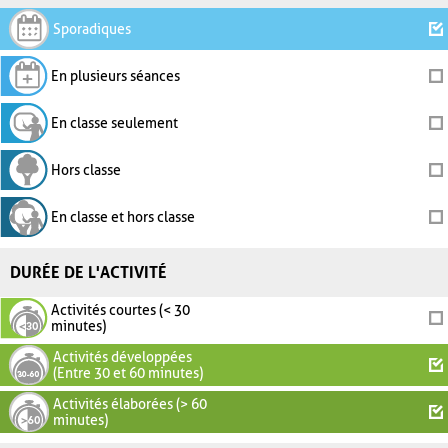
Sporadiques
En plusieurs séances
En classe seulement
Hors classe
En classe et hors classe
DURÉE DE L'ACTIVITÉ
Activités courtes (< 30
minutes)
Activités développées
(Entre 30 et 60 minutes)
Activités élaborées (> 60
minutes)