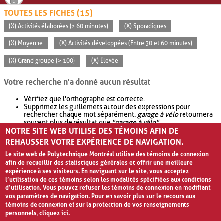
TOUTES LES FICHES (15)
(X) Activités élaborées (> 60 minutes)
(X) Sporadiques
(X) Moyenne
(X) Activités développées (Entre 30 et 60 minutes)
(X) Grand groupe (> 100)
(X) Élevée
Votre recherche n'a donné aucun résultat
Vérifiez que l'orthographe est correcte.
Supprimez les guillemets autour des expressions pour
rechercher chaque mot séparément.
garage à vélo
retournera
souvent plus de résultat que
"garage à vélo"
.
NOTRE SITE WEB UTILISE DES TÉMOINS AFIN DE
Envisagez d'élargir votre recherche avec
OR
.
garage OR vélo
retournera souvent plus de résultat que
garage à vélo
.
REHAUSSER VOTRE EXPÉRIENCE DE NAVIGATION.
Le site web de Polytechnique Montréal utilise des témoins de connexion
afin de recueillir des statistiques générales et offrir une meilleure
expérience à ses visiteurs. En naviguant sur le site, vous acceptez
l’utilisation de ces témoins selon les modalités spécifiées aux conditions
d’utilisation. Vous pouvez refuser les témoins de connexion en modifiant
vos paramètres de navigation. Pour en savoir plus sur le recours aux
témoins de connexion et sur la protection de vos renseignements
personnels,
cliquez ici
.
Avis de confidentialité et conditions d’utilisation