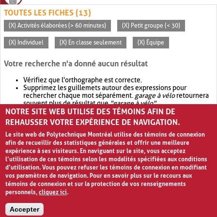
TOUTES LES FICHES (13)
(X) Activités élaborées (> 60 minutes)
(X) Petit groupe (< 30)
(X) Individuel
(X) En classe seulement
(X) Équipe
Votre recherche n'a donné aucun résultat
Vérifiez que l'orthographe est correcte.
Supprimez les guillemets autour des expressions pour
rechercher chaque mot séparément.
garage à vélo
retournera
souvent plus de résultat que
"garage à vélo"
.
NOTRE SITE WEB UTILISE DES TÉMOINS AFIN DE
Envisagez d'élargir votre recherche avec
OR
.
garage OR vélo
retournera souvent plus de résultat que
garage à vélo
.
REHAUSSER VOTRE EXPÉRIENCE DE NAVIGATION.
Le site web de Polytechnique Montréal utilise des témoins de connexion
afin de recueillir des statistiques générales et offrir une meilleure
expérience à ses visiteurs. En naviguant sur le site, vous acceptez
l’utilisation de ces témoins selon les modalités spécifiées aux conditions
d’utilisation. Vous pouvez refuser les témoins de connexion en modifiant
vos paramètres de navigation. Pour en savoir plus sur le recours aux
témoins de connexion et sur la protection de vos renseignements
personnels,
cliquez ici
.
Avis de confidentialité et conditions d’utilisation
Accepter