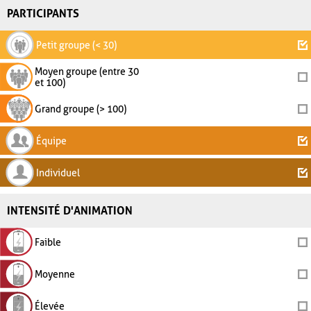
PARTICIPANTS
Petit groupe (< 30)
Moyen groupe (entre 30
et 100)
Grand groupe (> 100)
Équipe
Individuel
INTENSITÉ D'ANIMATION
Faible
Moyenne
Élevée