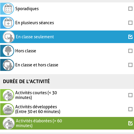
Sporadiques
En plusieurs séances
En classe seulement
Hors classe
En classe et hors classe
DURÉE DE L'ACTIVITÉ
Activités courtes (< 30
minutes)
Activités développées
(Entre 30 et 60 minutes)
Activités élaborées (> 60
minutes)