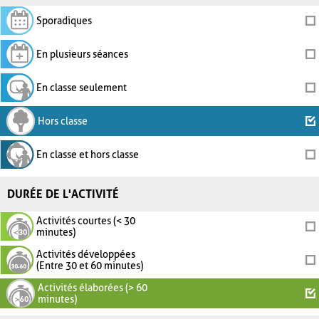
Sporadiques
En plusieurs séances
En classe seulement
Hors classe
En classe et hors classe
DURÉE DE L'ACTIVITÉ
Activités courtes (< 30
minutes)
Activités développées
(Entre 30 et 60 minutes)
Activités élaborées (> 60
minutes)