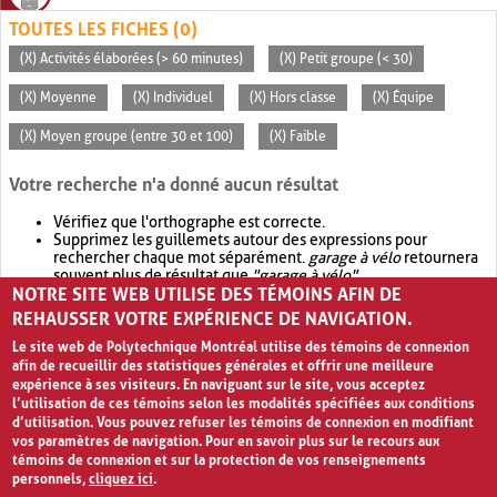
TOUTES LES FICHES (0)
(X) Activités élaborées (> 60 minutes)
(X) Petit groupe (< 30)
(X) Moyenne
(X) Individuel
(X) Hors classe
(X) Équipe
(X) Moyen groupe (entre 30 et 100)
(X) Faible
Votre recherche n'a donné aucun résultat
Vérifiez que l'orthographe est correcte.
Supprimez les guillemets autour des expressions pour
rechercher chaque mot séparément.
garage à vélo
retournera
souvent plus de résultat que
"garage à vélo"
.
NOTRE SITE WEB UTILISE DES TÉMOINS AFIN DE
Envisagez d'élargir votre recherche avec
OR
.
garage OR vélo
retournera souvent plus de résultat que
garage à vélo
.
REHAUSSER VOTRE EXPÉRIENCE DE NAVIGATION.
Le site web de Polytechnique Montréal utilise des témoins de connexion
afin de recueillir des statistiques générales et offrir une meilleure
expérience à ses visiteurs. En naviguant sur le site, vous acceptez
l’utilisation de ces témoins selon les modalités spécifiées aux conditions
d’utilisation. Vous pouvez refuser les témoins de connexion en modifiant
vos paramètres de navigation. Pour en savoir plus sur le recours aux
témoins de connexion et sur la protection de vos renseignements
personnels,
cliquez ici
.
Avis de confidentialité et conditions d’utilisation