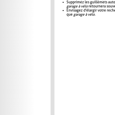
Supprimez les guillemets aut
garage à vélo
retournera souve
Envisagez d'élargir votre rec
que
garage à vélo
.