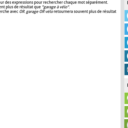
our des expressions pour rechercher chaque mot séparément.
nt plus de résultat que
"garage à vélo"
.
herche avec
OR
.
garage OR vélo
retournera souvent plus de résultat