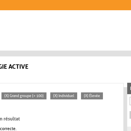
IE ACTIVE
(X) Grand groupe (> 100)
(X) Individuel
(X) Élevée
n résultat
 correcte.