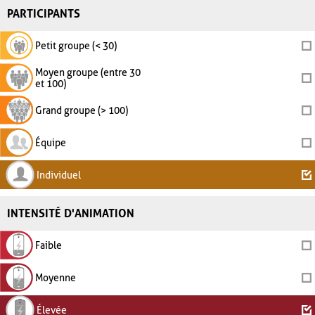
PARTICIPANTS
Petit groupe (< 30)
Moyen groupe (entre 30
et 100)
Grand groupe (> 100)
Équipe
Individuel
INTENSITÉ D'ANIMATION
Faible
Moyenne
Élevée