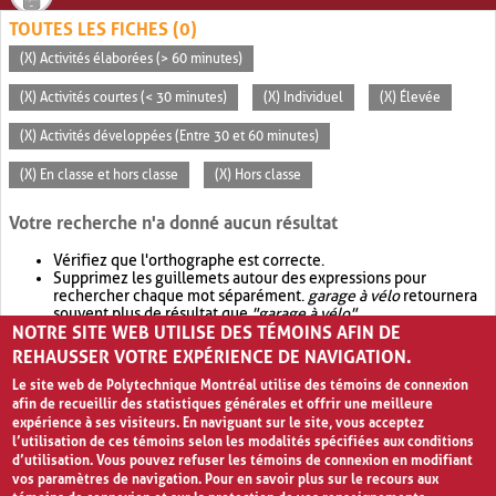
TOUTES LES FICHES (0)
(X) Activités élaborées (> 60 minutes)
(X) Activités courtes (< 30 minutes)
(X) Individuel
(X) Élevée
(X) Activités développées (Entre 30 et 60 minutes)
(X) En classe et hors classe
(X) Hors classe
Votre recherche n'a donné aucun résultat
Vérifiez que l'orthographe est correcte.
Supprimez les guillemets autour des expressions pour
rechercher chaque mot séparément.
garage à vélo
retournera
souvent plus de résultat que
"garage à vélo"
.
NOTRE SITE WEB UTILISE DES TÉMOINS AFIN DE
Envisagez d'élargir votre recherche avec
OR
.
garage OR vélo
retournera souvent plus de résultat que
garage à vélo
.
REHAUSSER VOTRE EXPÉRIENCE DE NAVIGATION.
Le site web de Polytechnique Montréal utilise des témoins de connexion
afin de recueillir des statistiques générales et offrir une meilleure
expérience à ses visiteurs. En naviguant sur le site, vous acceptez
l’utilisation de ces témoins selon les modalités spécifiées aux conditions
d’utilisation. Vous pouvez refuser les témoins de connexion en modifiant
vos paramètres de navigation. Pour en savoir plus sur le recours aux