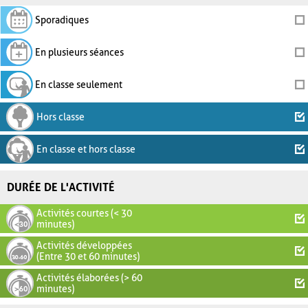
Sporadiques
En plusieurs séances
En classe seulement
Hors classe
En classe et hors classe
DURÉE DE L'ACTIVITÉ
Activités courtes (< 30
minutes)
Activités développées
(Entre 30 et 60 minutes)
Activités élaborées (> 60
minutes)