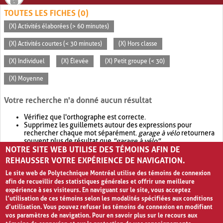
TOUTES LES FICHES (0)
(X) Activités élaborées (> 60 minutes)
(X) Activités courtes (< 30 minutes)
(X) Hors classe
(X) Individuel
(X) Élevée
(X) Petit groupe (< 30)
(X) Moyenne
Votre recherche n'a donné aucun résultat
Vérifiez que l'orthographe est correcte.
Supprimez les guillemets autour des expressions pour
rechercher chaque mot séparément.
garage à vélo
retournera
souvent plus de résultat que
"garage à vélo"
.
NOTRE SITE WEB UTILISE DES TÉMOINS AFIN DE
Envisagez d'élargir votre recherche avec
OR
.
garage OR vélo
retournera souvent plus de résultat que
garage à vélo
.
REHAUSSER VOTRE EXPÉRIENCE DE NAVIGATION.
Le site web de Polytechnique Montréal utilise des témoins de connexion
afin de recueillir des statistiques générales et offrir une meilleure
expérience à ses visiteurs. En naviguant sur le site, vous acceptez
l’utilisation de ces témoins selon les modalités spécifiées aux conditions
d’utilisation. Vous pouvez refuser les témoins de connexion en modifiant
vos paramètres de navigation. Pour en savoir plus sur le recours aux