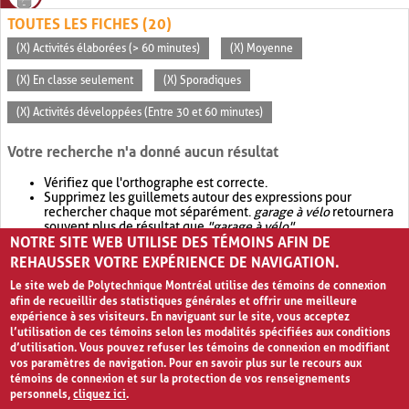
TOUTES LES FICHES (20)
(X) Activités élaborées (> 60 minutes)
(X) Moyenne
(X) En classe seulement
(X) Sporadiques
(X) Activités développées (Entre 30 et 60 minutes)
Votre recherche n'a donné aucun résultat
Vérifiez que l'orthographe est correcte.
Supprimez les guillemets autour des expressions pour
rechercher chaque mot séparément.
garage à vélo
retournera
souvent plus de résultat que
"garage à vélo"
.
NOTRE SITE WEB UTILISE DES TÉMOINS AFIN DE
Envisagez d'élargir votre recherche avec
OR
.
garage OR vélo
retournera souvent plus de résultat que
garage à vélo
.
REHAUSSER VOTRE EXPÉRIENCE DE NAVIGATION.
Le site web de Polytechnique Montréal utilise des témoins de connexion
afin de recueillir des statistiques générales et offrir une meilleure
expérience à ses visiteurs. En naviguant sur le site, vous acceptez
l’utilisation de ces témoins selon les modalités spécifiées aux conditions
d’utilisation. Vous pouvez refuser les témoins de connexion en modifiant
vos paramètres de navigation. Pour en savoir plus sur le recours aux
témoins de connexion et sur la protection de vos renseignements
personnels,
cliquez ici
.
Avis de confidentialité et conditions d’utilisation