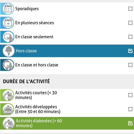
Sporadiques
En plusieurs séances
En classe seulement
Hors classe
En classe et hors classe
DURÉE DE L'ACTIVITÉ
Activités courtes (< 30
minutes)
Activités développées
(Entre 30 et 60 minutes)
Activités élaborées (> 60
minutes)