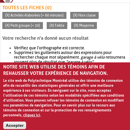
TOUTES LES FICHES (0)
(X) Activités élaborées (> 60 minutes)
(X) Hors classe
(X) Petit groupe (< 30)
(X) Faible
(X) Moyenne
Votre recherche n'a donné aucun résultat
Vérifiez que l'orthographe est correcte.
Supprimez les guillemets autour des expressions pour
rechercher chaque mot séparément.
garage à vélo
retournera
souvent plus de résultat que
"garage à vélo"
.
NOTRE SITE WEB UTILISE DES TÉMOINS AFIN DE
Envisagez d'élargir votre recherche avec
OR
.
garage OR vélo
retournera souvent plus de résultat que
garage à vélo
.
REHAUSSER VOTRE EXPÉRIENCE DE NAVIGATION.
Le site web de Polytechnique Montréal utilise des témoins de connexion
afin de recueillir des statistiques générales et offrir une meilleure
expérience à ses visiteurs. En naviguant sur le site, vous acceptez
l’utilisation de ces témoins selon les modalités spécifiées aux conditions
d’utilisation. Vous pouvez refuser les témoins de connexion en modifiant
vos paramètres de navigation. Pour en savoir plus sur le recours aux
témoins de connexion et sur la protection de vos renseignements
personnels,
cliquez ici
.
Avis de confidentialité et conditions d’utilisation
Accepter