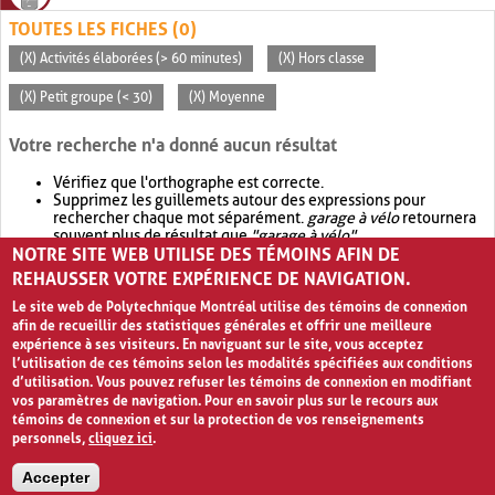
TOUTES LES FICHES (0)
(X) Activités élaborées (> 60 minutes)
(X) Hors classe
(X) Petit groupe (< 30)
(X) Moyenne
Votre recherche n'a donné aucun résultat
Vérifiez que l'orthographe est correcte.
Supprimez les guillemets autour des expressions pour
rechercher chaque mot séparément.
garage à vélo
retournera
souvent plus de résultat que
"garage à vélo"
.
NOTRE SITE WEB UTILISE DES TÉMOINS AFIN DE
Envisagez d'élargir votre recherche avec
OR
.
garage OR vélo
retournera souvent plus de résultat que
garage à vélo
.
REHAUSSER VOTRE EXPÉRIENCE DE NAVIGATION.
Le site web de Polytechnique Montréal utilise des témoins de connexion
afin de recueillir des statistiques générales et offrir une meilleure
expérience à ses visiteurs. En naviguant sur le site, vous acceptez
l’utilisation de ces témoins selon les modalités spécifiées aux conditions
d’utilisation. Vous pouvez refuser les témoins de connexion en modifiant
vos paramètres de navigation. Pour en savoir plus sur le recours aux
témoins de connexion et sur la protection de vos renseignements
personnels,
cliquez ici
.
Avis de confidentialité et conditions d’utilisation
Accepter