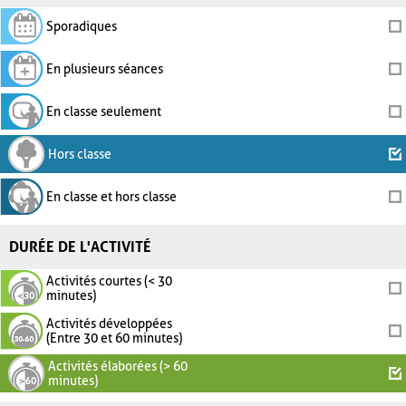
Sporadiques
En plusieurs séances
En classe seulement
Hors classe
En classe et hors classe
DURÉE DE L'ACTIVITÉ
Activités courtes (< 30
minutes)
Activités développées
(Entre 30 et 60 minutes)
Activités élaborées (> 60
minutes)