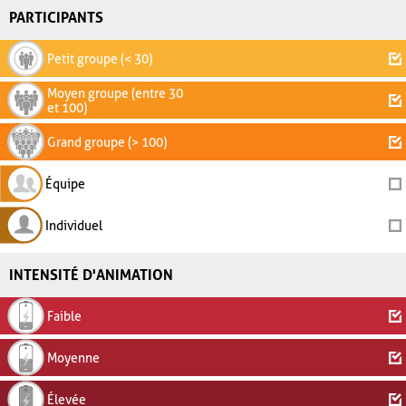
PARTICIPANTS
Petit groupe (< 30)
Moyen groupe (entre 30
et 100)
Grand groupe (> 100)
Équipe
Individuel
INTENSITÉ D'ANIMATION
Faible
Moyenne
Élevée