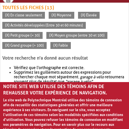
TOUTES LES FICHES (13)
(X) En classe seulement
(X) Moyenne
(X) Élevée
(X) Activités développées (Entre 30 et 60 minutes)
(X) Petit groupe (< 30)
(X) Moyen groupe (entre 30 et 100)
(X) Grand groupe (> 100)
(X) Faible
Votre recherche n'a donné aucun résultat
Vérifiez que l'orthographe est correcte.
Supprimez les guillemets autour des expressions pour
rechercher chaque mot séparément.
garage à vélo
retournera
souvent plus de résultat que
"garage à vélo"
.
NOTRE SITE WEB UTILISE DES TÉMOINS AFIN DE
Envisagez d'élargir votre recherche avec
OR
.
garage OR vélo
retournera souvent plus de résultat que
garage à vélo
.
REHAUSSER VOTRE EXPÉRIENCE DE NAVIGATION.
Le site web de Polytechnique Montréal utilise des témoins de connexion
afin de recueillir des statistiques générales et offrir une meilleure
expérience à ses visiteurs. En naviguant sur le site, vous acceptez
l’utilisation de ces témoins selon les modalités spécifiées aux conditions
d’utilisation. Vous pouvez refuser les témoins de connexion en modifiant
vos paramètres de navigation. Pour en savoir plus sur le recours aux