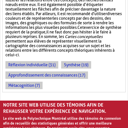
illustrer les relations entre ces concepts, des flèches lient les
nœuds entre eux. Il est également possible d’étiqueter
textuellement les flèches afin de préciser davantage la nature
des liens établis. Par ailleurs, il est recommandé d'utiliser diverses
couleurs et de représenter les concepts par des dessins, des
images, des graphiques ou des formules de sorte à rendre les
informations les plus visuelles possibles. Cet exercice de synthèse
requiert de la pratique, il ne faut donc pas hésiter à le faire à
plusieurs reprises. En somme, les
Cartes conceptuelles
permettent aux élèves de représenter visuellement la
cartographie des connaissances acquises sur un sujet et les
relations entre les différents concepts théoriques inhérents à
celui-ci.
Réflexion individuelle (31)
Synthèse (19)
Approfondissement des connaissances (17)
Métacognition (7)
PAGES
NOTRE SITE WEB UTILISE DES TÉMOINS AFIN DE
«
‹
1
2
REHAUSSER VOTRE EXPÉRIENCE DE NAVIGATION.
Le site web de Polytechnique Montréal utilise des témoins de connexion
afin de recueillir des statistiques générales et offrir une meilleure