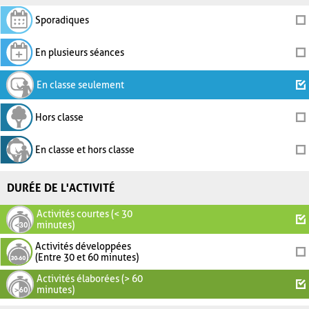
Sporadiques
En plusieurs séances
En classe seulement
Hors classe
En classe et hors classe
DURÉE DE L'ACTIVITÉ
Activités courtes (< 30
minutes)
Activités développées
(Entre 30 et 60 minutes)
Activités élaborées (> 60
minutes)