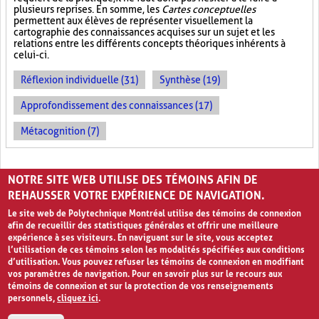
plusieurs reprises. En somme, les
Cartes conceptuelles
permettent aux élèves de représenter visuellement la
cartographie des connaissances acquises sur un sujet et les
relations entre les différents concepts théoriques inhérents à
celui-ci.
Réflexion individuelle (31)
Synthèse (19)
Approfondissement des connaissances (17)
Métacognition (7)
PAGES
NOTRE SITE WEB UTILISE DES TÉMOINS AFIN DE
«
‹
1
2
REHAUSSER VOTRE EXPÉRIENCE DE NAVIGATION.
Le site web de Polytechnique Montréal utilise des témoins de connexion
afin de recueillir des statistiques générales et offrir une meilleure
expérience à ses visiteurs. En naviguant sur le site, vous acceptez
l’utilisation de ces témoins selon les modalités spécifiées aux conditions
d’utilisation. Vous pouvez refuser les témoins de connexion en modifiant
vos paramètres de navigation. Pour en savoir plus sur le recours aux
témoins de connexion et sur la protection de vos renseignements
personnels,
cliquez ici
.
Avis de confidentialité et conditions d’utilisation