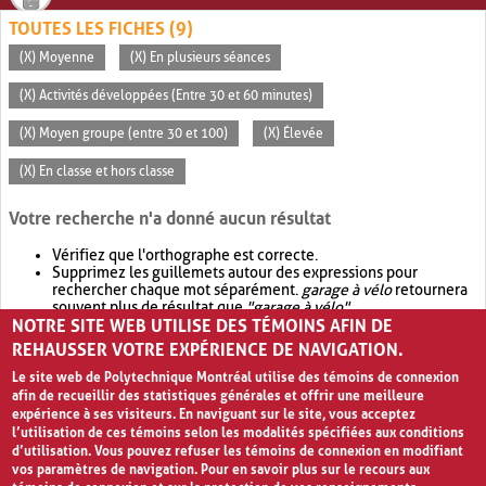
TOUTES LES FICHES (9)
(X) Moyenne
(X) En plusieurs séances
(X) Activités développées (Entre 30 et 60 minutes)
(X) Moyen groupe (entre 30 et 100)
(X) Élevée
(X) En classe et hors classe
Votre recherche n'a donné aucun résultat
Vérifiez que l'orthographe est correcte.
Supprimez les guillemets autour des expressions pour
rechercher chaque mot séparément.
garage à vélo
retournera
souvent plus de résultat que
"garage à vélo"
.
NOTRE SITE WEB UTILISE DES TÉMOINS AFIN DE
Envisagez d'élargir votre recherche avec
OR
.
garage OR vélo
retournera souvent plus de résultat que
garage à vélo
.
REHAUSSER VOTRE EXPÉRIENCE DE NAVIGATION.
Le site web de Polytechnique Montréal utilise des témoins de connexion
afin de recueillir des statistiques générales et offrir une meilleure
expérience à ses visiteurs. En naviguant sur le site, vous acceptez
l’utilisation de ces témoins selon les modalités spécifiées aux conditions
d’utilisation. Vous pouvez refuser les témoins de connexion en modifiant
vos paramètres de navigation. Pour en savoir plus sur le recours aux