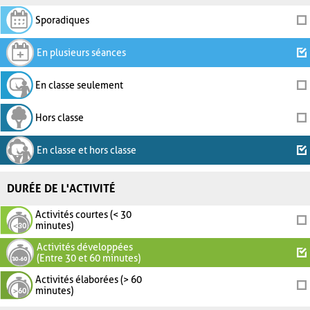
Sporadiques
En plusieurs séances
En classe seulement
Hors classe
En classe et hors classe
DURÉE DE L'ACTIVITÉ
Activités courtes (< 30
minutes)
Activités développées
(Entre 30 et 60 minutes)
Activités élaborées (> 60
minutes)