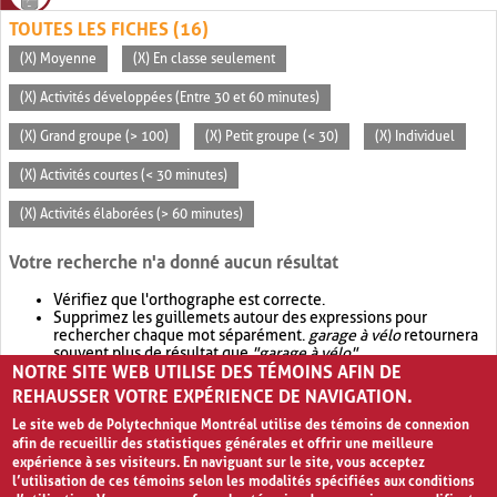
TOUTES LES FICHES (16)
(X) Moyenne
(X) En classe seulement
(X) Activités développées (Entre 30 et 60 minutes)
(X) Grand groupe (> 100)
(X) Petit groupe (< 30)
(X) Individuel
(X) Activités courtes (< 30 minutes)
(X) Activités élaborées (> 60 minutes)
Votre recherche n'a donné aucun résultat
Vérifiez que l'orthographe est correcte.
Supprimez les guillemets autour des expressions pour
rechercher chaque mot séparément.
garage à vélo
retournera
souvent plus de résultat que
"garage à vélo"
.
NOTRE SITE WEB UTILISE DES TÉMOINS AFIN DE
Envisagez d'élargir votre recherche avec
OR
.
garage OR vélo
retournera souvent plus de résultat que
garage à vélo
.
REHAUSSER VOTRE EXPÉRIENCE DE NAVIGATION.
Le site web de Polytechnique Montréal utilise des témoins de connexion
afin de recueillir des statistiques générales et offrir une meilleure
expérience à ses visiteurs. En naviguant sur le site, vous acceptez
l’utilisation de ces témoins selon les modalités spécifiées aux conditions