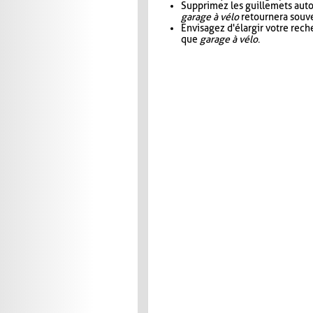
Supprimez les guillemets aut
garage à vélo
retournera souve
Envisagez d'élargir votre rec
que
garage à vélo
.