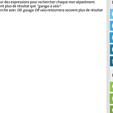
our des expressions pour rechercher chaque mot séparément.
nt plus de résultat que
"garage à vélo"
.
herche avec
OR
.
garage OR vélo
retournera souvent plus de résultat