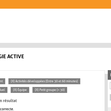
IE ACTIVE
nt
(X) Activités développées (Entre 30 et 60 minutes)
duel
(X) Équipe
(X) Petit groupe (< 30)
n résultat
 correcte.