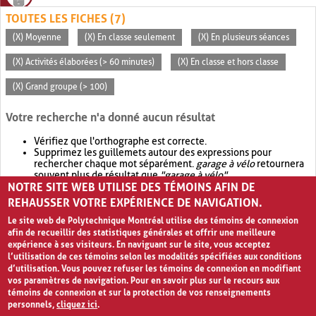
TOUTES LES FICHES (7)
(X) Moyenne
(X) En classe seulement
(X) En plusieurs séances
(X) Activités élaborées (> 60 minutes)
(X) En classe et hors classe
(X) Grand groupe (> 100)
Votre recherche n'a donné aucun résultat
Vérifiez que l'orthographe est correcte.
Supprimez les guillemets autour des expressions pour
rechercher chaque mot séparément.
garage à vélo
retournera
souvent plus de résultat que
"garage à vélo"
.
NOTRE SITE WEB UTILISE DES TÉMOINS AFIN DE
Envisagez d'élargir votre recherche avec
OR
.
garage OR vélo
retournera souvent plus de résultat que
garage à vélo
.
REHAUSSER VOTRE EXPÉRIENCE DE NAVIGATION.
Le site web de Polytechnique Montréal utilise des témoins de connexion
afin de recueillir des statistiques générales et offrir une meilleure
expérience à ses visiteurs. En naviguant sur le site, vous acceptez
l’utilisation de ces témoins selon les modalités spécifiées aux conditions
d’utilisation. Vous pouvez refuser les témoins de connexion en modifiant
vos paramètres de navigation. Pour en savoir plus sur le recours aux
témoins de connexion et sur la protection de vos renseignements
personnels,
cliquez ici
.
Avis de confidentialité et conditions d’utilisation