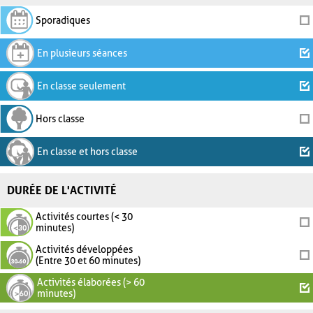
Sporadiques
En plusieurs séances
En classe seulement
Hors classe
En classe et hors classe
DURÉE DE L'ACTIVITÉ
Activités courtes (< 30
minutes)
Activités développées
(Entre 30 et 60 minutes)
Activités élaborées (> 60
minutes)