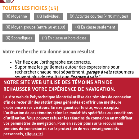
TOUTES LES FICHES (13)
(X) Moyenne
(X) Individuel
(X) Activités courtes (< 30 minutes)
(X) Moyen groupe (entre 30 et 100)
(X) En classe seulement
(X) Sporadiques
(X) En classe et hors classe
Votre recherche n'a donné aucun résultat
Vérifiez que l'orthographe est correcte.
Supprimez les guillemets autour des expressions pour
rechercher chaque mot séparément.
garage à vélo
retournera
souvent plus de résultat que
"garage à vélo"
.
NOTRE SITE WEB UTILISE DES TÉMOINS AFIN DE
Envisagez d'élargir votre recherche avec
OR
.
garage OR vélo
retournera souvent plus de résultat que
garage à vélo
.
REHAUSSER VOTRE EXPÉRIENCE DE NAVIGATION.
Le site web de Polytechnique Montréal utilise des témoins de connexion
afin de recueillir des statistiques générales et offrir une meilleure
expérience à ses visiteurs. En naviguant sur le site, vous acceptez
l’utilisation de ces témoins selon les modalités spécifiées aux conditions
d’utilisation. Vous pouvez refuser les témoins de connexion en modifiant
vos paramètres de navigation. Pour en savoir plus sur le recours aux
témoins de connexion et sur la protection de vos renseignements
personnels,
cliquez ici
.
Avis de confidentialité et conditions d’utilisation