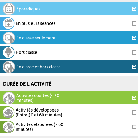
Sporadiques
En plusieurs séances
En classe seulement
Hors classe
En classe et hors classe
DURÉE DE L'ACTIVITÉ
Activités courtes (< 30
minutes)
Activités développées
(Entre 30 et 60 minutes)
Activités élaborées (> 60
minutes)